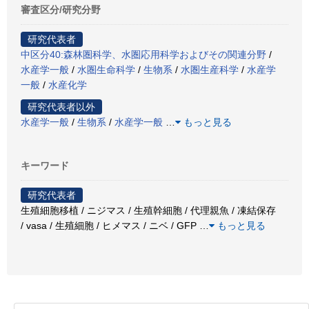
審査区分/研究分野
研究代表者
中区分40:森林圏科学、水圏応用科学およびその関連分野
/
水産学一般
/
水圏生命科学
/
生物系
/
水圏生産科学
/
水産学
一般
/
水産化学
研究代表者以外
水産学一般
/
生物系
/
水産学一般
…
もっと見る
キーワード
研究代表者
生殖細胞移植 / ニジマス / 生殖幹細胞 / 代理親魚 / 凍結保存
/ vasa / 生殖細胞 / ヒメマス / ニベ / GFP
…
もっと見る