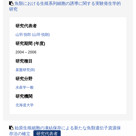
魚類における生殖系列細胞の誘導に関する実験発生学的
研究
研究代表者
山羽 悦郎 (山羽 悦朗)
研究期間 (年度)
2004 – 2006
研究種目
基盤研究(B)
研究分野
水産学一般
研究機関
北海道大学
始原生殖細胞の凍結保存による新たな魚類遺伝子資源保
存法の確立
研究代表者