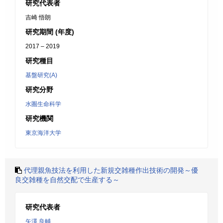
研究代表者
吉崎 悟朗
研究期間 (年度)
2017 – 2019
研究種目
基盤研究(A)
研究分野
水圏生命科学
研究機関
東京海洋大学
代理親魚技法を利用した新規交雑種作出技術の開発～優
良交雑種を自然交配で生産する～
研究代表者
矢澤 良輔