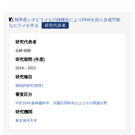
熱帯産シタビラメとの雑種化によりDHAを自ら合成可能
なヒラメを作る
研究代表者
研究代表者
吉崎 悟朗
研究期間 (年度)
2019 – 2021
研究種目
挑戦的研究(萌芽)
審査区分
中区分40:森林圏科学、水圏応用科学およびその関連分野
研究機関
東京海洋大学