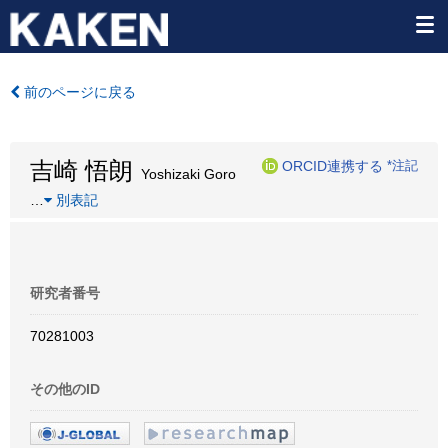
前のページに戻る
吉崎 悟朗
ORCID連携する
*注記
Yoshizaki Goro
…
別表記
研究者番号
70281003
その他のID