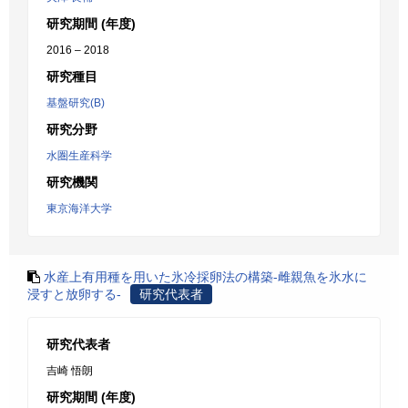
研究期間 (年度)
2016 – 2018
研究種目
基盤研究(B)
研究分野
水圏生産科学
研究機関
東京海洋大学
水産上有用種を用いた氷冷採卵法の構築-雌親魚を氷水に
浸すと放卵する-
研究代表者
研究代表者
吉崎 悟朗
研究期間 (年度)