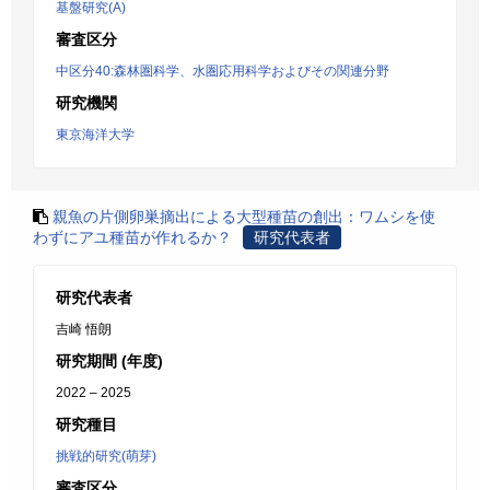
基盤研究(A)
審査区分
中区分40:森林圏科学、水圏応用科学およびその関連分野
研究機関
東京海洋大学
親魚の片側卵巣摘出による大型種苗の創出：ワムシを使
わずにアユ種苗が作れるか？
研究代表者
研究代表者
吉崎 悟朗
研究期間 (年度)
2022 – 2025
研究種目
挑戦的研究(萌芽)
審査区分