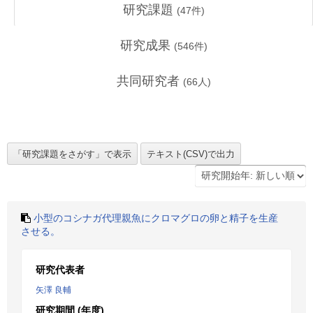
研究課題
(
47
件)
研究成果
(
546
件)
共同研究者
(
66
人)
小型のコシナガ代理親魚にクロマグロの卵と精子を生産
させる。
研究代表者
矢澤 良輔
研究期間 (年度)