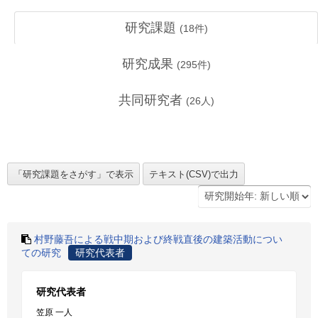
研究課題
(
18
件)
研究成果
(
295
件)
共同研究者
(
26
人)
村野藤吾による戦中期および終戦直後の建築活動につい
ての研究
研究代表者
研究代表者
笠原 一人