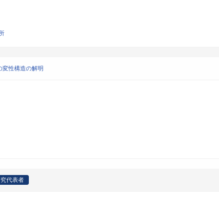
所
の変性構造の解明
研究代表者