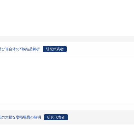
及び複合体のX線結晶解析
研究代表者
能の大幅な増幅機構の解明
研究代表者