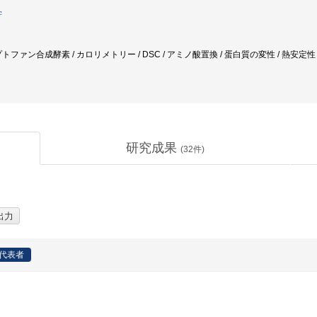
学
ファン合成酵素 / カロリメトリー / DSC / アミノ酸置換 / 蛋白質の変性 / 熱安定性 / 超好
研究成果
(
32
件)
代表者