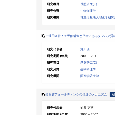
研究種目
基盤研究(C)
研究分野
生物物理学
研究機関
独立行政法人理化学研究
生理的条件下で天然構造と平衡にあるタンパク質
研究代表者
瀬川 新一
研究期間 (年度)
2009 – 2011
研究種目
基盤研究(C)
研究分野
生物物理学
研究機関
関西学院大学
蛋白質フォールディングの律速のメカニズム
研究代表者
油谷 克英
研究期間 (年度)
2006 – 2007