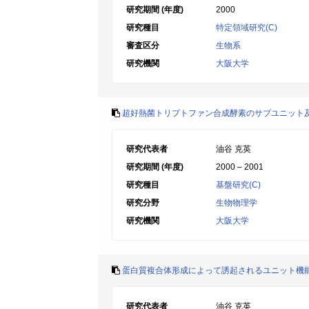
研究期間 (年度)
2000
研究種目
特定領域研究(C)
審査区分
生物系
研究機関
大阪大学
超好熱菌トリプトファン合成酵素のサブユニット
研究代表者
油谷 克英
研究期間 (年度)
2000 – 2001
研究種目
基盤研究(C)
研究分野
生物物理学
研究機関
大阪大学
蛋白質複合体形成によって誘起されるユニット機
研究代表者
油谷 克英