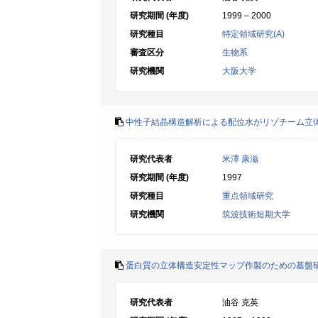
研究期間 (年度)
1999 – 2000
研究種目
特定領域研究(A)
審査区分
生物系
研究機関
大阪大学
中性子結晶構造解析による配位水がリゾチーム立
研究代表者
米澤 康滋
研究期間 (年度)
1997
研究種目
重点領域研究
研究機関
筑波技術短期大学
蛋白質の立体構造安定性マップ作製のための基盤
研究代表者
油谷 克英