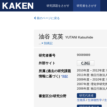
研究課題をさがす
研究者をさがす
前のページに戻る
油谷 克英
YUTANI Katsuhide
…
別表記
90089889
研究者番号
外部サイト
2010年度 – 201
所属 (過去の研究課題
2011年度: 独立行政
情報に基づく)
*注記
2009年度 – 2010
2007年度: 理化学研
2006年度: 独立行政
研究代表者
審査区分/研究分野
生物系
/
生体物性学
/
生