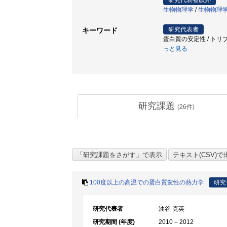
研究代表者以外
生物物理学
/
生物物理
研究代表者
キーワード
蛋白質の安定性 / トリプト
っと見る
研究課題
(
26
件)
100度以上の高温での蛋白質変性の熱力学
研究
研究代表者
油谷 克英
研究期間 (年度)
2010 – 2012