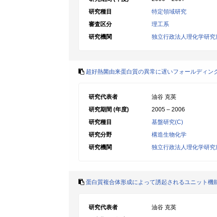
研究種目
特定領域研究
審査区分
理工系
研究機関
独立行政法人理化学研究
超好熱菌由来蛋白質の異常に遅いフォールディン
研究代表者
油谷 克英
研究期間 (年度)
2005 – 2006
研究種目
基盤研究(C)
研究分野
構造生物化学
研究機関
独立行政法人理化学研究
蛋白質複合体形成によって誘起されるユニット機
研究代表者
油谷 克英