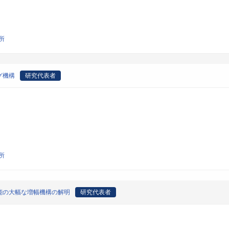
所
グ機構
研究代表者
所
能の大幅な増幅機構の解明
研究代表者