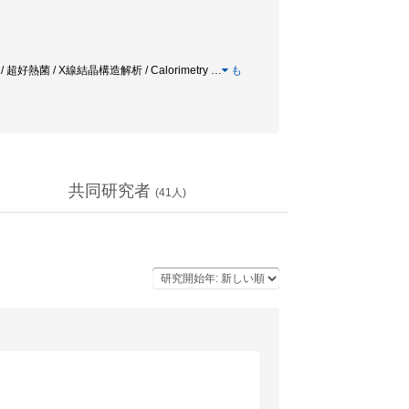
熱菌 / X線結晶構造解析 / Calorimetry
…
も
共同研究者
(
41
人)