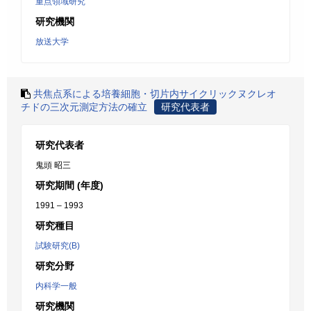
重点領域研究
研究機関
放送大学
共焦点系による培養細胞・切片内サイクリックヌクレオ
チドの三次元測定方法の確立
研究代表者
研究代表者
鬼頭 昭三
研究期間 (年度)
1991 – 1993
研究種目
試験研究(B)
研究分野
内科学一般
研究機関