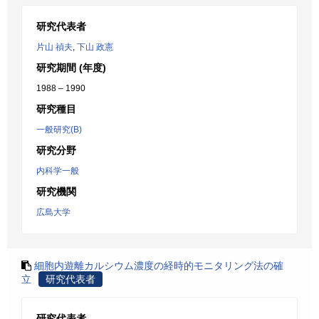
研究代表者
片山 禎夫
,
下山 政憲
研究期間 (年度)
1988 – 1990
研究種目
一般研究(B)
研究分野
内科学一般
研究機関
広島大学
細胞内遊離カルシウム濃度の経時的モニタリング法の確
立
研究代表者
研究代表者