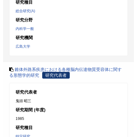
研究種目
総合研究(A)
研究分野
内科学一般
研究機関
広島大学
錐体外路系疾患における各種脳内伝達物質受容体に関す
る形態学的研究
研究代表者
研究代表者
鬼頭 昭三
研究期間 (年度)
1985
研究種目
特定研究