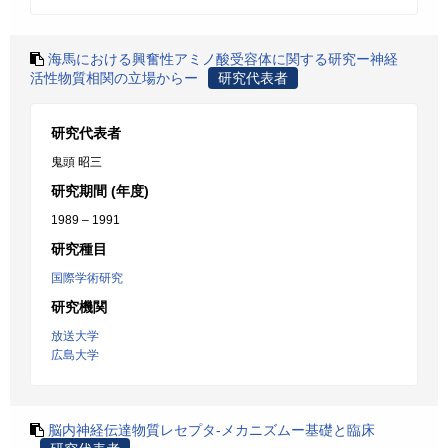
海馬における興奮性アミノ酸受容体に関する研究ー神経
活性物質相関の立場からー
研究代表者
研究代表者
鬼頭 昭三
研究期間 (年度)
1989 – 1991
研究種目
国際学術研究
研究機関
放送大学
広島大学
脳内神経伝達物質レセプタ-メカニズムー基礎と臨床