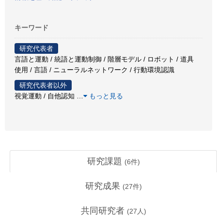
キーワード
研究代表者
言語と運動 / 統語と運動制御 / 階層モデル / ロボット / 道具
使用 / 言語 / ニューラルネットワーク / 行動環境認識
研究代表者以外
視覚運動 / 自他認知
…
もっと見る
研究課題
(
6
件)
研究成果
(
27
件)
共同研究者
(
27
人)