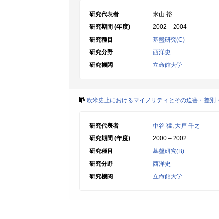
研究代表者
米山 裕
研究期間 (年度)
2002 – 2004
研究種目
基盤研究(C)
研究分野
西洋史
研究機関
立命館大学
欧米史上におけるマイノリティとその迫害・差別
研究代表者
中谷 猛
,
大戸 千之
研究期間 (年度)
2000 – 2002
研究種目
基盤研究(B)
研究分野
西洋史
研究機関
立命館大学