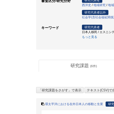
研究代表者
審査区分/研究分野
西洋史
/
地域研究
/
地域
研究代表者以外
社会学(含社会福祉関係
研究代表者
キーワード
日本人移民 / エスニシティ / 国際情
もっと見る
研究課題
(
6
件)
環太平洋における在外日本人の移動と生業
研