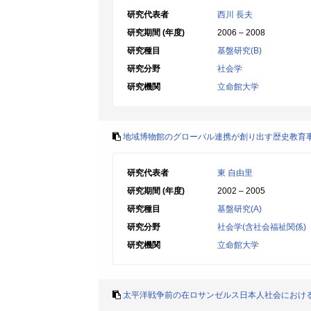
研究代表者
西川 長夫
研究期間 (年度)
2006 – 2008
研究種目
基盤研究(B)
研究分野
社会学
研究機関
立命館大学
地域博物館のグローバル連携が創り出す歴史教育事
研究代表者
東 自由里
研究期間 (年度)
2002 – 2005
研究種目
基盤研究(A)
研究分野
社会学(含社会福祉関係)
研究機関
立命館大学
太平洋戦争前の在ロサンゼルス日本人社会におけ