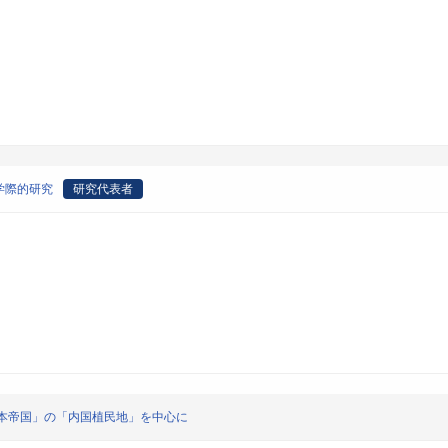
学際的研究
研究代表者
本帝国」の「内国植民地」を中心に