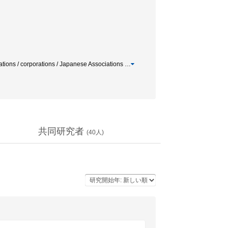
ns / corporations / Japanese Associations
…
共同研究者
(
40
人)