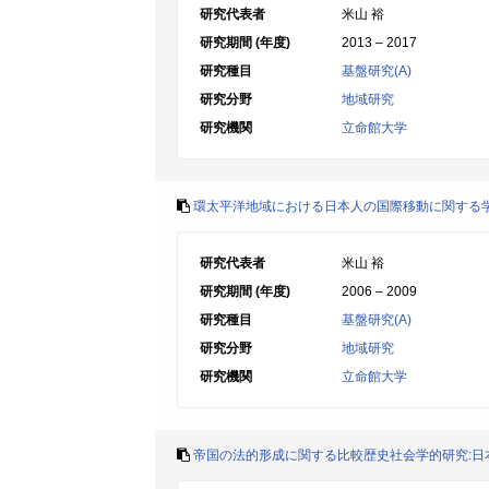
研究代表者
米山 裕
研究期間 (年度)
2013 – 2017
研究種目
基盤研究(A)
研究分野
地域研究
研究機関
立命館大学
環太平洋地域における日本人の国際移動に関する
研究代表者
米山 裕
研究期間 (年度)
2006 – 2009
研究種目
基盤研究(A)
研究分野
地域研究
研究機関
立命館大学
帝国の法的形成に関する比較歴史社会学的研究:日