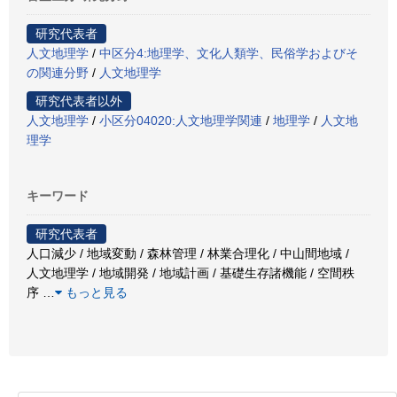
研究代表者
人文地理学
/
中区分4:地理学、文化人類学、民俗学およびそ
の関連分野
/
人文地理学
研究代表者以外
人文地理学
/
小区分04020:人文地理学関連
/
地理学
/
人文地
理学
キーワード
研究代表者
人口減少 / 地域変動 / 森林管理 / 林業合理化 / 中山間地域 /
人文地理学 / 地域開発 / 地域計画 / 基礎生存諸機能 / 空間秩
序
…
もっと見る