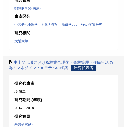
研究種目
挑戦的研究(萌芽)
審査区分
中区分4:地理学、文化人類学、民俗学およびその関連分野
研究機関
大阪大学
中山間地域における林業合理化・森林管理・住民生活の
為のマネジメント＝モデルの構築
研究代表者
研究代表者
堤 研二
研究期間 (年度)
2014 – 2018
研究種目
基盤研究(A)