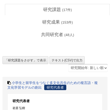
研究課題
(
17
件)
研究成果
(
153
件)
共同研究者
(
48
人)
小学生と留学生をつなぐ多文化共生のための複言語・複
文化学習モデルの創出
研究代表者
研究代表者
岩居 弘樹