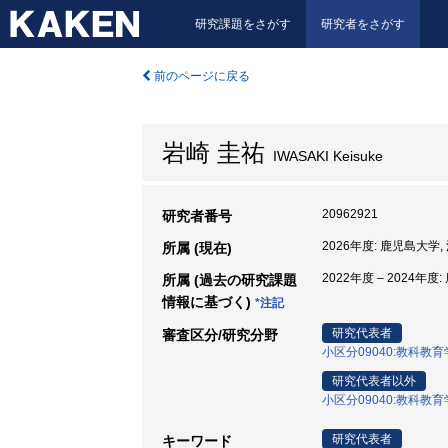
研究課題をさがす
研究者をさがす
前のページに戻る
岩崎 圭祐
IWASAKI Keisuke
20962921
研究者番号
2026年度: 鹿児島大学
所属 (現在)
2022年度 – 2024年
所属 (過去の研究課題
情報に基づく)
*注記
研究代表者
審査区分/研究分野
小区分09040:教科
研究代表者以外
小区分09040:教科
研究代表者
キーワード