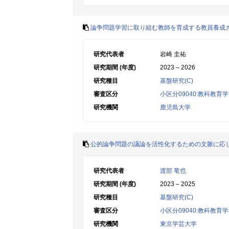
論争問題学習に取り組む教師を育成する教員養成
研究代表者
岩崎 圭祐
研究期間 (年度)
2023 – 2026
研究種目
基盤研究(C)
審査区分
小区分09040:教科教
研究機関
鹿児島大学
公的論争問題の議論を活性化するための文脈に応
研究代表者
渡部 竜也
研究期間 (年度)
2023 – 2025
研究種目
基盤研究(C)
審査区分
小区分09040:教科教
研究機関
東京学芸大学