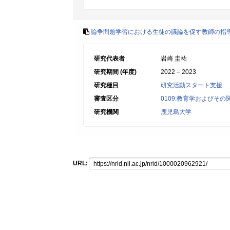
論争問題学習における生徒の議論を促す教師の指
研究代表者
岩崎 圭祐
研究期間 (年度)
2022 – 2023
研究種目
研究活動スタート支援
審査区分
0109:教育学およびその
研究機関
鹿児島大学
URL: