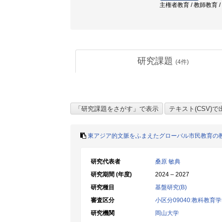
主権者教育 / 教師教育 /
研究課題
(
4
件)
東アジア的文脈をふまえたグローバル市民教育の
研究代表者
桑原 敏典
研究期間 (年度)
2024 – 2027
研究種目
基盤研究(B)
審査区分
小区分09040:教科教
研究機関
岡山大学