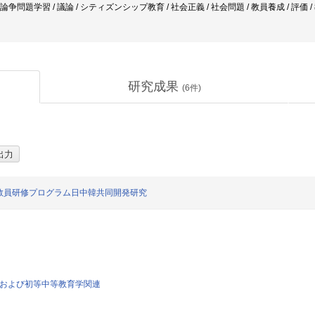
 論争問題学習 / 議論 / シティズンシップ教育 / 社会正義 / 社会問題 / 教員養成 / 評
研究成果
(
6
件)
教員研修プログラム日中韓共同開発研究
育学および初等中等教育学関連