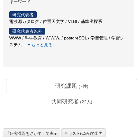
キーワード
研究代表者
電波源カタログ / 位置天文学 / VLBI / 基準座標系
研究代表者以外
WWW / 科学教育 / W.W.W. / postgreSQL / 学習管理 / 学習シ
ステム
…
もっと見る
研究課題
(
7
件)
共同研究者
(
22
人)