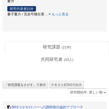
重力
研究代表者以外
量子重力 / 完全可積分系
…
もっと見る
研究課題
(
21
件)
共同研究者
(
43
人)
BRSコホモロジーへの調和積分論的アプローチ