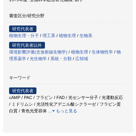
審査区分/研究分野
研究代表者
植物生理・分子
/
理工系
/
植物生理
/
生物系
研究代表者以外
環境影響評価(含放射線生物学)
/
植物生理
/
生体物性学
/
物
理系薬学
/
光生物学
/
系統・分類
/
広領域
キーワード
研究代表者
cAMP / PAC / フラビン / FAD / 光センサー分子 / 光運動反応
/ ミドリムシ / 光活性化アデニル酸シクラーゼ / フラビン蛋
白質 / 青色光受容体
…
もっと見る