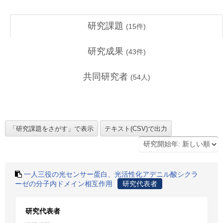
研究課題
(
15
件)
研究成果
(
43
件)
共同研究者
(
54
人)
一人三役の光センサー蛋白、光活性化アデニル酸シクラ
ーゼの分子内ドメイン相互作用
研究代表者
研究代表者