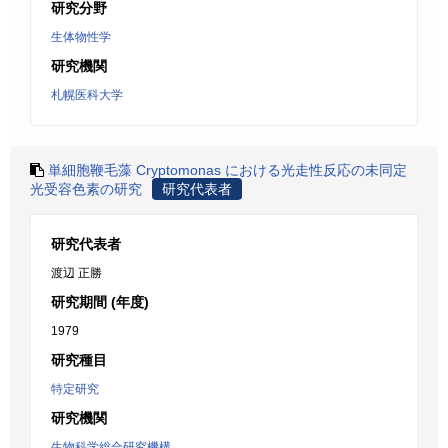
研究分野
生体物性学
研究機関
札幌医科大学
単細胞鞭毛藻 Cryptomonas における光走性反応の未同定
光受容色素の研究
研究代表者
研究代表者
渡辺 正勝
研究期間 (年度)
1979
研究種目
特定研究
研究機関
生物科学総合研究機構