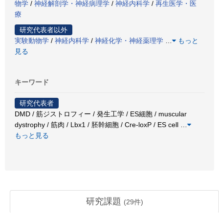
物学
/
神経解剖学・神経病理学
/
神経内科学
/
再生医学・医
療
研究代表者以外
実験動物学
/
神経内科学
/
神経化学・神経薬理学
…
もっと
見る
キーワード
研究代表者
DMD / 筋ジストロフィー / 発生工学 / ES細胞 / muscular
dystrophy / 筋肉 / Lbx1 / 胚幹細胞 / Cre-loxP / ES cell
…
もっと見る
研究課題
(
29
件)