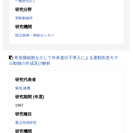
一般研究(C)
研究分野
実験動物学
研究機関
国立精神・神経センター
奇形腫細胞を介して外来遺伝子導入による運動疾患モデ
ル動物の作成及び解析
研究代表者
菊地 建機
研究期間 (年度)
1987
研究種目
重点領域研究
研究機関