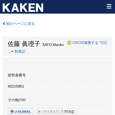
前のページに戻る
佐藤 眞理子
ORCID連携する
*注記
SATO Mariko
…
別表記
研究者番号
40215851
その他のID