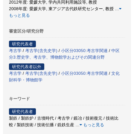
2012年度: 愛媛大学, 学内共同利用施設等, 教授
2008年度: 愛媛大学, 東アジア古代鉄研究センター, 教授
…
もっと見る
審査区分/研究分野
研究代表者
考古学
/
考古学(含先史学)
/
小区分03050:考古学関連
/
中区
分3:歴史学、考古学、博物館学およびその関連分野
研究代表者以外
考古学
/
考古学(含先史学)
/
小区分03050:考古学関連
/
文化
財科学・博物館学
キーワード
研究代表者
製鉄 / 製鉄炉 / 古墳時代 / 考古学 / 鍛冶 / 技術復元 / 技術比
較 / 製鉄技術 / 技術伝播 / 銑鉄生産
…
もっと見る