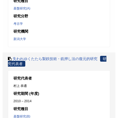
研究種目
基盤研究(A)
研究分野
考古学
研究機関
新潟大学
失われゆくたたら製鉄技術・銑押し法の復元的研究
研
究代表者
研究代表者
村上 恭通
研究期間 (年度)
2010 – 2014
研究種目
基盤研究(B)