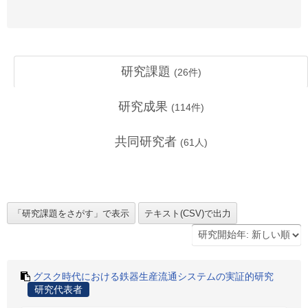
研究課題
(
26
件)
研究成果
(
114
件)
共同研究者
(
61
人)
グスク時代における鉄器生産流通システムの実証的研究
研究代表者