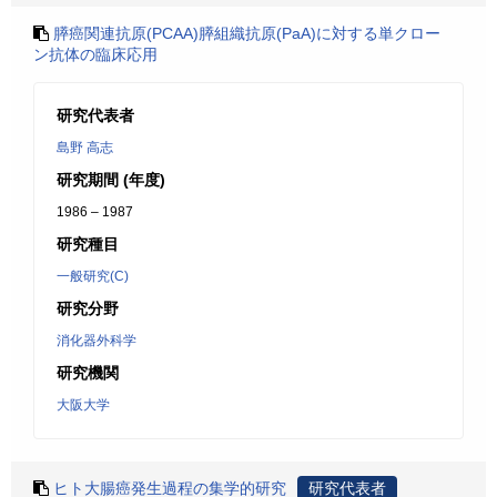
膵癌関連抗原(PCAA)膵組織抗原(PaA)に対する単クロー
ン抗体の臨床応用
研究代表者
島野 高志
研究期間 (年度)
1986 – 1987
研究種目
一般研究(C)
研究分野
消化器外科学
研究機関
大阪大学
ヒト大腸癌発生過程の集学的研究
研究代表者