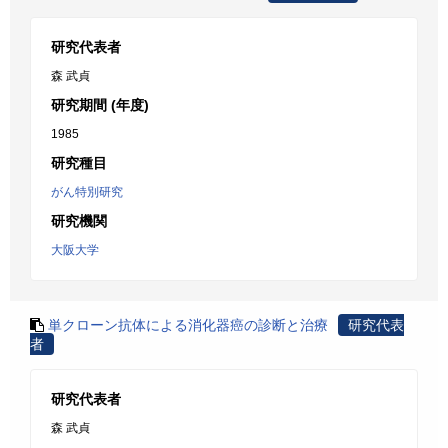
研究代表者
森 武貞
研究期間 (年度)
1985
研究種目
がん特別研究
研究機関
大阪大学
単クローン抗体による消化器癌の診断と治療
研究代表
者
研究代表者
森 武貞