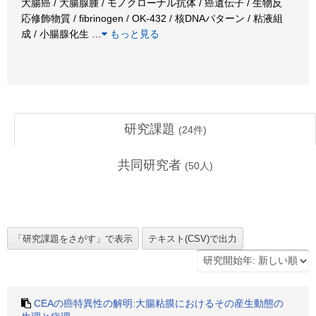
大腸癌 / 大腸腺腫 / モノクローナル抗体 / 癌遺伝子 / 生物反
応修飾物質 / fibrinogen / OK-432 / 核DNAパターン / 粘液組
成 / 小腸腺化生
…
もっと見る
研究課題
(
24
件)
共同研究者
(
50
人)
CEAの癌特異性の解明:大腸粘膜におけるその産生動態の