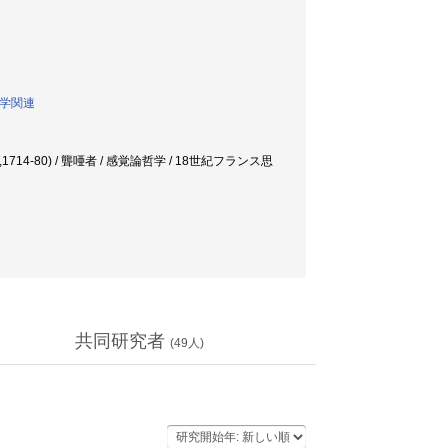
育学関連
ac,1714-80) / 聾唖者 / 感覚論哲学 / 18世紀フランス思
共同研究者
(
49
人)