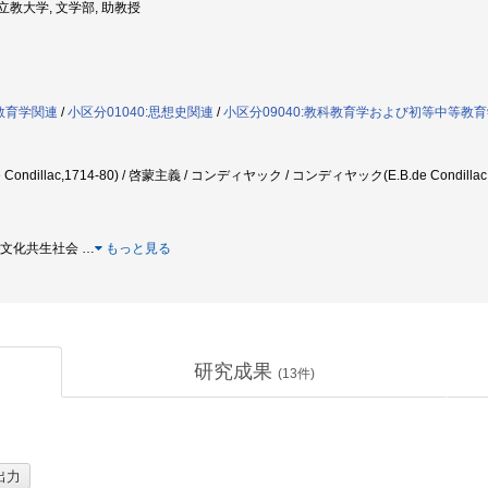
: 立教大学, 文学部, 助教授
:教育学関連
/
小区分01040:思想史関連
/
小区分09040:教科教育学および初等中等教
Condillac,1714-80) / 啓蒙主義 / コンディヤック / コンディヤック(E.B.de Condill
 多文化共生社会
…
もっと見る
研究成果
(
13
件)