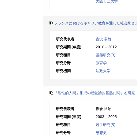
大阪市立大学
フランスにおけるキャリア教育を通した社会統合
研究代表者
古沢 常雄
研究期間 (年度)
2010 – 2012
研究種目
基盤研究(B)
研究分野
教育学
研究機関
法政大学
「理性的人間」形成の感覚論的基盤に関する研究
研究代表者
坂倉 裕治
研究期間 (年度)
2003 – 2005
研究種目
若手研究(B)
研究分野
思想史