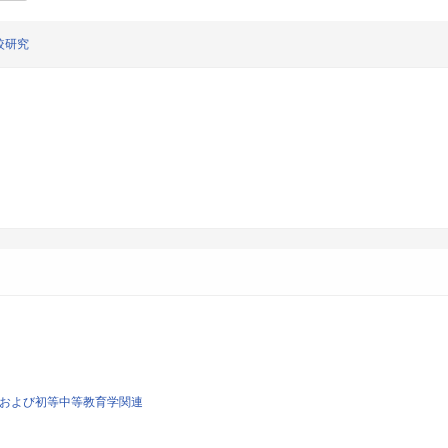
較研究
育学および初等中等教育学関連