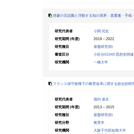
啓蒙の言説圏と浮動する知の境界：貴重書・手稿・
研究代表者
小関 武史
研究期間 (年度)
2019 – 2022
研究種目
基盤研究(B)
審査区分
小区分01040:思想史関連
研究機関
一橋大学
フランス保守政権下の教育改革に関する総合的研
研究代表者
堀内 達夫
研究期間 (年度)
2013 – 2015
研究種目
基盤研究(B)
研究分野
教育学
研究機関
大阪千代田短期大学