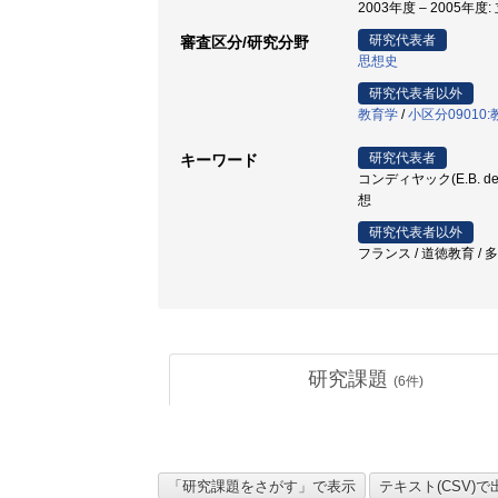
2003年度 – 2005年度
研究代表者
審査区分/研究分野
思想史
研究代表者以外
教育学
/
小区分09010
研究代表者
キーワード
コンディヤック(E.B. de 
想
研究代表者以外
フランス / 道徳教育 /
研究課題
(
6
件)