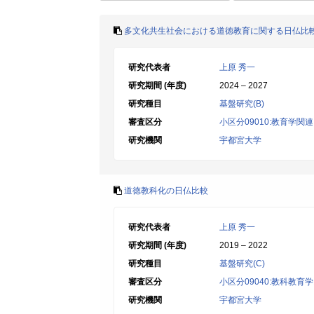
多文化共生社会における道徳教育に関する日仏比
研究代表者
上原 秀一
研究期間 (年度)
2024 – 2027
研究種目
基盤研究(B)
審査区分
小区分09010:教育学関連
研究機関
宇都宮大学
道徳教科化の日仏比較
研究代表者
上原 秀一
研究期間 (年度)
2019 – 2022
研究種目
基盤研究(C)
審査区分
小区分09040:教科教
研究機関
宇都宮大学