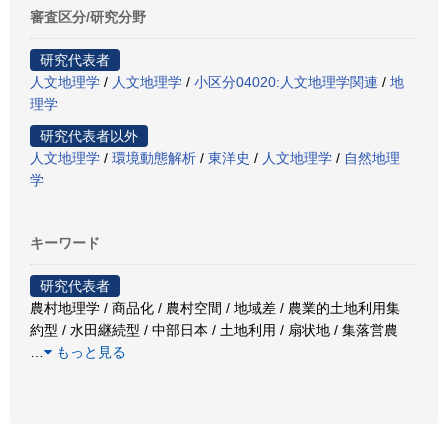
審査区分/研究分野
研究代表者
人文地理学
/
人文地理学
/
小区分04020:人文地理学関連
/
地
理学
研究代表者以外
人文地理学
/
環境動態解析
/
東洋史
/
人文地理学
/
自然地理
学
キーワード
研究代表者
農村地理学 / 商品化 / 農村空間 / 地域差 / 農業的土地利用集
約型 / 水田継続型 / 中部日本 / 土地利用 / 扇状地 / 集落営農
…
もっと見る