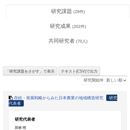
研究課題
(
28
件)
研究成果
(
202
件)
共同研究者
(
70
人)
存続・発展戦略からみた日本農業の地域構造研究
研究
代表者
研究代表者
田林 明