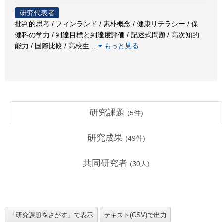
研究代表者
批判的思考 / フィンランド / 素朴概念 / 健康リテラシー / 保
健科の学力 / 到達目標と到達度評価 / 記述式問題 / 高次知的
能力 / 国際比較 / 高校生
…
もっと見る
研究課題
(
5
件)
研究成果
(
49
件)
共同研究者
(
30
人)