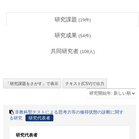
研究課題
(
19
件)
研究成果
(
54
件)
共同研究者
(
108
人)
非教科型テストによる思考力等の修得状態の診断に関す
る研究
研究代表者
研究代表者