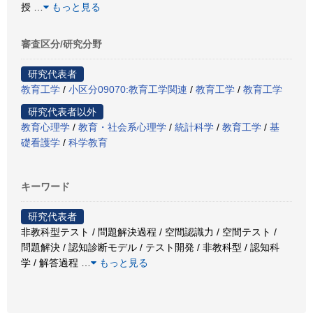
授
…
もっと見る
審査区分/研究分野
研究代表者
教育工学
/
小区分09070:教育工学関連
/
教育工学
/
教育工学
研究代表者以外
教育心理学
/
教育・社会系心理学
/
統計科学
/
教育工学
/
基
礎看護学
/
科学教育
キーワード
研究代表者
非教科型テスト / 問題解決過程 / 空間認識力 / 空間テスト /
問題解決 / 認知診断モデル / テスト開発 / 非教科型 / 認知科
学 / 解答過程
…
もっと見る