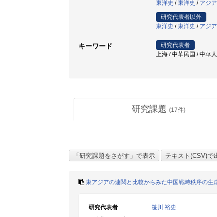
東洋史
/
東洋史
/
アジア
研究代表者以外
東洋史
/
東洋史
/
アジア
研究代表者
キーワード
上海 / 中華民国 / 中華
研究課題
(
17
件)
東アジアの連関と比較からみた中国戦時秩序の生
研究代表者
笹川 裕史