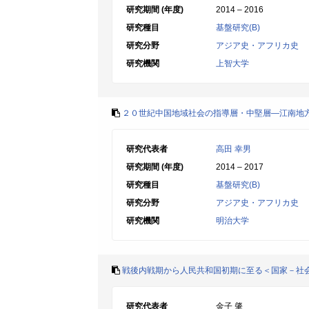
研究期間 (年度)
2014 – 2016
研究種目
基盤研究(B)
研究分野
アジア史・アフリカ史
研究機関
上智大学
２０世紀中国地域社会の指導層・中堅層―江南地
研究代表者
高田 幸男
研究期間 (年度)
2014 – 2017
研究種目
基盤研究(B)
研究分野
アジア史・アフリカ史
研究機関
明治大学
戦後内戦期から人民共和国初期に至る＜国家－社
研究代表者
金子 肇