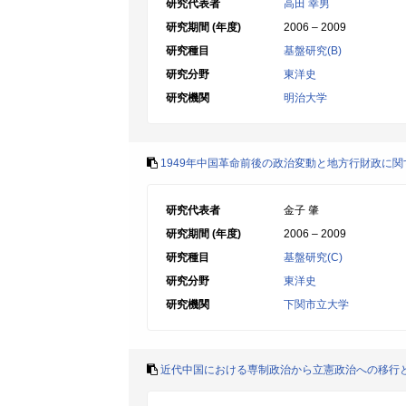
研究代表者
高田 幸男
研究期間 (年度)
2006 – 2009
研究種目
基盤研究(B)
研究分野
東洋史
研究機関
明治大学
1949年中国革命前後の政治変動と地方行財政に
研究代表者
金子 肇
研究期間 (年度)
2006 – 2009
研究種目
基盤研究(C)
研究分野
東洋史
研究機関
下関市立大学
近代中国における専制政治から立憲政治への移行