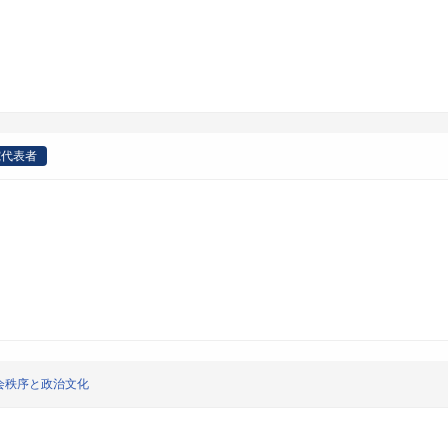
究代表者
会秩序と政治文化