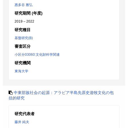
惠多谷 雅弘
研究期間 (年度)
2019 – 2022
研究種目
基盤研究(B)
審査区分
小区分03060:文化財科学関連
研究機関
東海大学
中東部族社会の起源：アラビア半島先原史遊牧文化の包
括的研究
研究代表者
藤井 純夫