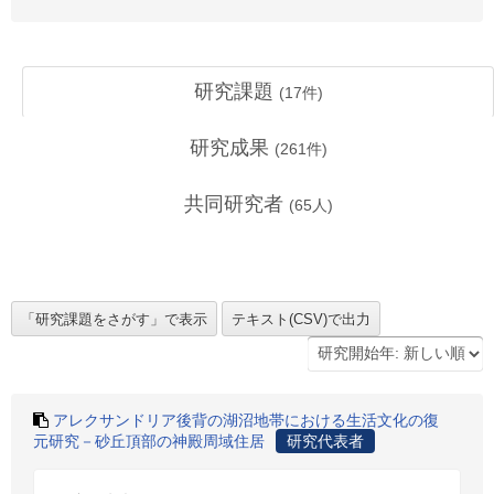
研究課題
(
17
件)
研究成果
(
261
件)
共同研究者
(
65
人)
アレクサンドリア後背の湖沼地帯における生活文化の復
元研究－砂丘頂部の神殿周域住居
研究代表者