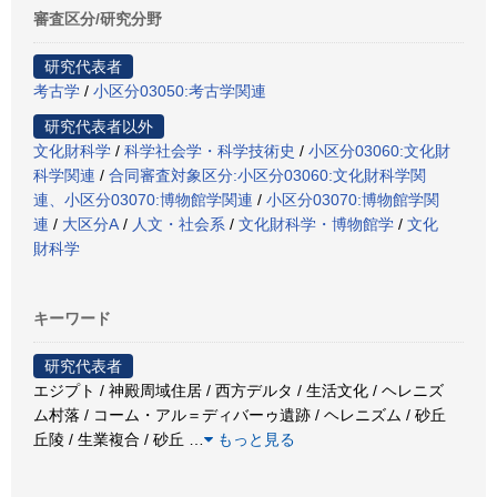
審査区分/研究分野
研究代表者
考古学
/
小区分03050:考古学関連
研究代表者以外
文化財科学
/
科学社会学・科学技術史
/
小区分03060:文化財
科学関連
/
合同審査対象区分:小区分03060:文化財科学関
連、小区分03070:博物館学関連
/
小区分03070:博物館学関
連
/
大区分A
/
人文・社会系
/
文化財科学・博物館学
/
文化
財科学
キーワード
研究代表者
エジプト / 神殿周域住居 / 西方デルタ / 生活文化 / ヘレニズ
ム村落 / コーム・アル＝ディバーゥ遺跡 / ヘレニズム / 砂丘
丘陵 / 生業複合 / 砂丘
…
もっと見る