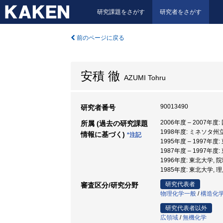
研究課題をさがす
研究者をさがす
前のページに戻る
安積 徹
AZUMI Tohru
90013490
研究者番号
2006年度 – 2007年
所属 (過去の研究課題
1998年度: ミネソタ州
情報に基づく)
*注記
1995年度 – 1997年
1987年度 – 1997年度
1996年度: 東北大学, 院
1985年度: 東北大学, 理
研究代表者
審査区分/研究分野
物理化学一般
/
構造化
研究代表者以外
広領域
/
無機化学