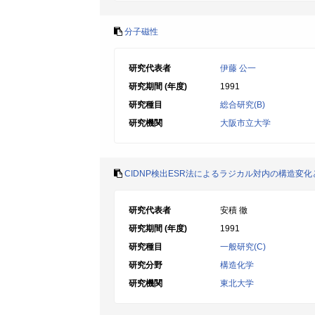
分子磁性
研究代表者
伊藤 公一
研究期間 (年度)
1991
研究種目
総合研究(B)
研究機関
大阪市立大学
CIDNP検出ESR法によるラジカル対内の構造変化
研究代表者
安積 徹
研究期間 (年度)
1991
研究種目
一般研究(C)
研究分野
構造化学
研究機関
東北大学