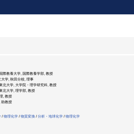
度: 国際教養大学, 国際教養学部, 教授
立大学, 秋田分校, 理事
度: 東北大学, 大学院・理学研究科, 教授
: 東北大学, 理学部, 教授
理, 教授
, 助教授
学
/
物理化学
/
物質変換
/
分析・地球化学
/
物理化学