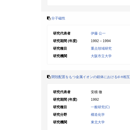
分子磁性
研究代表者
伊藤 公一
研究期間 (年度)
1992 – 1994
研究種目
重点領域研究
研究機関
大阪市立大学
閉殻配置をもつ金属イオンの錯体におけるd-π相
研究代表者
安積 徹
研究期間 (年度)
1992
研究種目
一般研究(C)
研究分野
構造化学
研究機関
東北大学