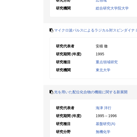
研究分野
広領域
研究機関
総合研究大学院大学
マイクロ波パルスによるラジカル対スピンダイナ
研究代表者
安積 徹
研究期間 (年度)
1995
研究種目
重点領域研究
研究機関
東北大学
光を用いた配位化合物の機能に関する新展開
研究代表者
海津 洋行
研究期間 (年度)
1995 – 1996
研究種目
基盤研究(A)
研究分野
無機化学