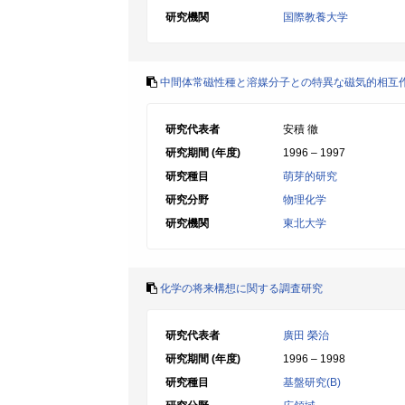
研究機関
国際教養大学
中間体常磁性種と溶媒分子との特異な磁気的相互
研究代表者
安積 徹
研究期間 (年度)
1996 – 1997
研究種目
萌芽的研究
研究分野
物理化学
研究機関
東北大学
化学の将来構想に関する調査研究
研究代表者
廣田 榮治
研究期間 (年度)
1996 – 1998
研究種目
基盤研究(B)