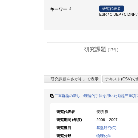
研究代表者
キーワード
ESR / CIDEP / CI
研究課題
(
17
件)
二重群論の新しい理論的手法を用いた励起三重項
研究代表者
安積 徹
研究期間 (年度)
2006 – 2007
研究種目
基盤研究(C)
研究分野
物理化学