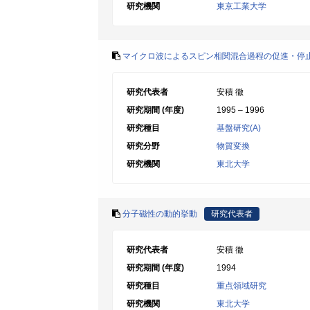
研究機関
東京工業大学
マイクロ波によるスピン相関混合過程の促進・停
研究代表者
安積 徹
研究期間 (年度)
1995 – 1996
研究種目
基盤研究(A)
研究分野
物質変換
研究機関
東北大学
分子磁性の動的挙動
研究代表者
研究代表者
安積 徹
研究期間 (年度)
1994
研究種目
重点領域研究
研究機関
東北大学