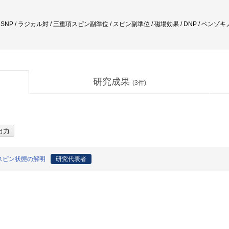
DNP / SNP / ラジカル対 / 三重項スピン副準位 / スピン副準位 / 磁場効果 / DNP / ベンゾ
研究成果
(
3
件)
スピン状態の解明
研究代表者