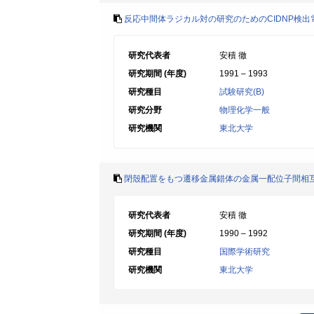
反応中間体ラジカル対の研究のためのCIDNP検
研究代表者
安積 徹
研究期間 (年度)
1991 – 1993
研究種目
試験研究(B)
研究分野
物理化学一般
研究機関
東北大学
閉殼配置をもつ遷移金属錯体の金属一配位子間相
研究代表者
安積 徹
研究期間 (年度)
1990 – 1992
研究種目
国際学術研究
研究機関
東北大学