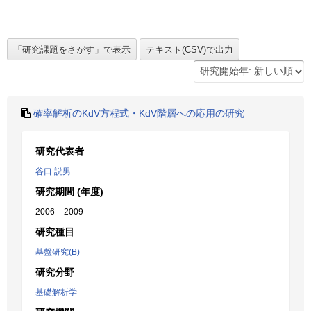
確率解析のKdV方程式・KdV階層への応用の研究
研究代表者
谷口 説男
研究期間 (年度)
2006 – 2009
研究種目
基盤研究(B)
研究分野
基礎解析学