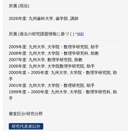
所属 (現在)
2026年度: 九州歯科大学, 歯学部, 講師
所属 (過去の研究課題情報に基づく)
*注記
2009年度: 九州大学, 大学院・数理学研究院, 助手
2008年度: 九州大学, 大学院・数理学研究科, 助教
2007年度: 九州大学, 数理学研究院, 助教
2006年度: 九州大学, 大学院数理学研究院, 助手
2000年度 – 2005年度: 九州大学, 大学院・数理学研究院, 助
手
2001年度: 九州大学, 大学院・数理研究院, 助手
1999年度 – 2000年度: 九州大学, 大学院・数理学研究科, 助
手
審査区分/研究分野
研究代表者以外