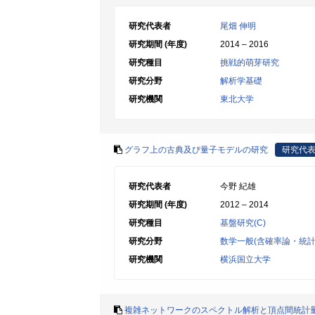
研究代表者
尾畑 伸明
研究期間 (年度)
2014 – 2016
研究種目
挑戦的萌芽研究
研究分野
解析学基礎
研究機関
東北大学
グラフ上の古典及び量子モデルの研究
研究代
研究代表者
今野 紀雄
研究期間 (年度)
2012 – 2014
研究種目
基盤研究(C)
研究分野
数学一般(含確率論・統計
研究機関
横浜国立大学
複雑ネットワークのスペクトル解析と頂点間統計