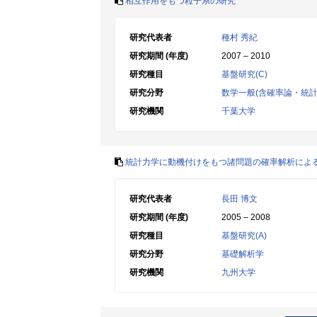
相互作用をもつ粒子系の研究
研究代表者
種村 秀紀
研究期間 (年度)
2007 – 2010
研究種目
基盤研究(C)
研究分野
数学一般(含確率論・統計
研究機関
千葉大学
統計力学に動機付けをもつ諸問題の確率解析によ
研究代表者
長田 博文
研究期間 (年度)
2005 – 2008
研究種目
基盤研究(A)
研究分野
基礎解析学
研究機関
九州大学