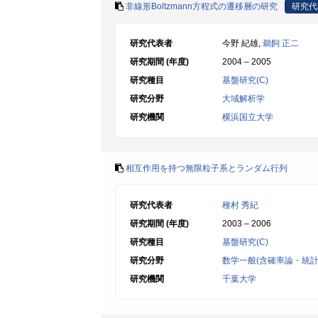
非線形Boltzmann方程式の遷移層の研究
研究代
研究代表者
今野 紀雄,
鵜飼 正二
研究期間 (年度)
2004 – 2005
研究種目
基盤研究(C)
研究分野
大域解析学
研究機関
横浜国立大学
相互作用を持つ無限粒子系とランダム行列
研究代表者
種村 秀紀
研究期間 (年度)
2003 – 2006
研究種目
基盤研究(C)
研究分野
数学一般(含確率論・統計
研究機関
千葉大学