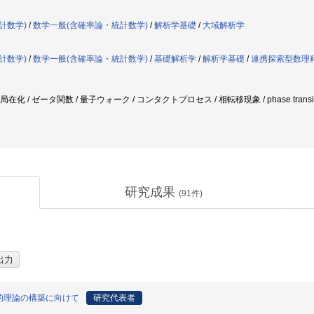
計数学)
/
数学一般(含確率論・統計数学)
/
解析学基礎
/
大域解析学
計数学)
/
数学一般(含確率論・統計数学)
/
基礎解析学
/
解析学基礎
/
連携探索型数理
在化 / ゼータ関数 / 量子ウォーク / コンタクトプロセス / 相転移現象 / phase transition /
研究成果
(
91
件)
的理論の構築に向けて
研究代表者