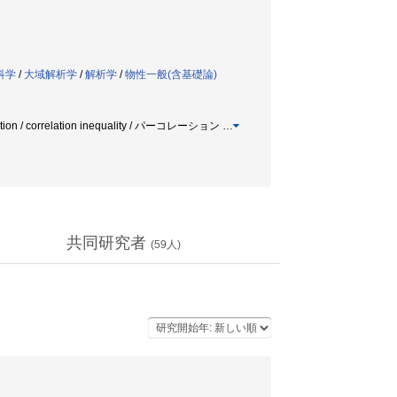
科学
/
大域解析学
/
解析学
/
物性一般(含基礎論)
 correlation inequality / パーコレーション
…
共同研究者
(
59
人)