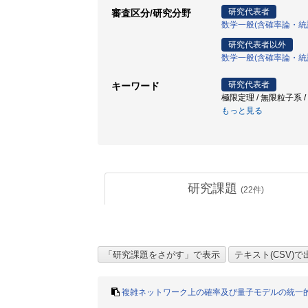
研究代表者
審査区分/研究分野
数学一般(含確率論・統
研究代表者以外
数学一般(含確率論・統
研究代表者
キーワード
極限定理 / 無限粒子系 / 局
もっと見る
研究課題
(
22
件)
複雑ネットワーク上の確率及び量子モデルの統一