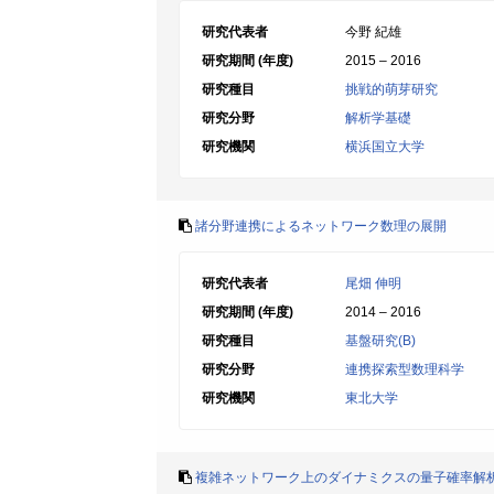
研究代表者
今野 紀雄
研究期間 (年度)
2015 – 2016
研究種目
挑戦的萌芽研究
研究分野
解析学基礎
研究機関
横浜国立大学
諸分野連携によるネットワーク数理の展開
研究代表者
尾畑 伸明
研究期間 (年度)
2014 – 2016
研究種目
基盤研究(B)
研究分野
連携探索型数理科学
研究機関
東北大学
複雑ネットワーク上のダイナミクスの量子確率解