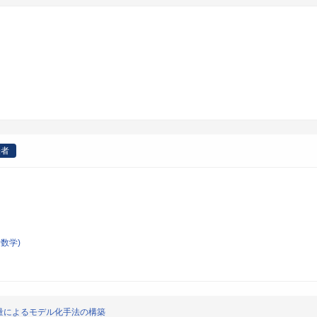
表者
数学)
量によるモデル化手法の構築