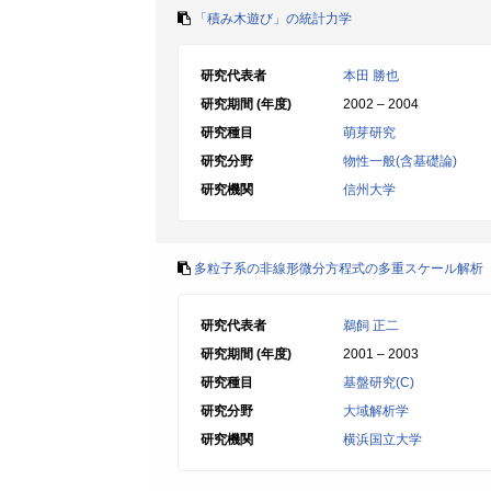
「積み木遊び」の統計力学
研究代表者
本田 勝也
研究期間 (年度)
2002 – 2004
研究種目
萌芽研究
研究分野
物性一般(含基礎論)
研究機関
信州大学
多粒子系の非線形微分方程式の多重スケール解析
研究代表者
鵜飼 正二
研究期間 (年度)
2001 – 2003
研究種目
基盤研究(C)
研究分野
大域解析学
研究機関
横浜国立大学