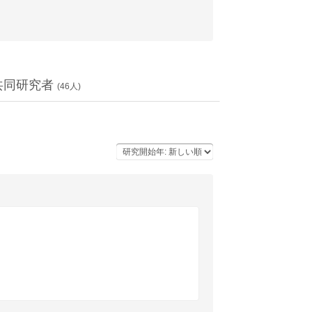
共同研究者
(
46
人)