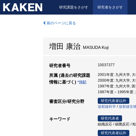
研究課題をさがす
研究者をさがす
前のページに戻る
増田 康治
MASUDA Koji
10037377
研究者番号
2001年度: 九州大学,
所属 (過去の研究課題
2000年度: 九州大学,
情報に基づく)
*注記
1997年度: 九州大学, 
1987年度 – 1995年度
研究代表者以外
審査区分/研究分野
放射線科学
/
放射線生
研究代表者
キーワード
組織反応 / 細胞反応 / 
研究代表者以外