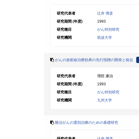
研究代表者
辻井 博彦
研究期間 (年度)
1993
研究種目
がん特別研究
研究機関
筑波大学
がんの放射線治療効果の先行指標の開発と統合
研究代表者
増田 康治
研究期間 (年度)
1993
研究種目
がん特別研究
研究機関
九州大学
難治がんの選別治療のための基礎研究
研究代表者
辻井 博彦