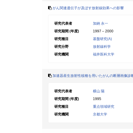
がん関連遺伝子が及ぼす放射線効果への影響
研究代表者
加納 永一
研究期間 (年度)
1997 – 2000
研究種目
基盤研究(A)
研究分野
放射線科学
研究機関
福井医科大学
加速器産生放射性核種を用いたがんの断層画像診断
研究代表者
横山 陽
研究期間 (年度)
1995
研究種目
重点領域研究
研究機関
京都大学