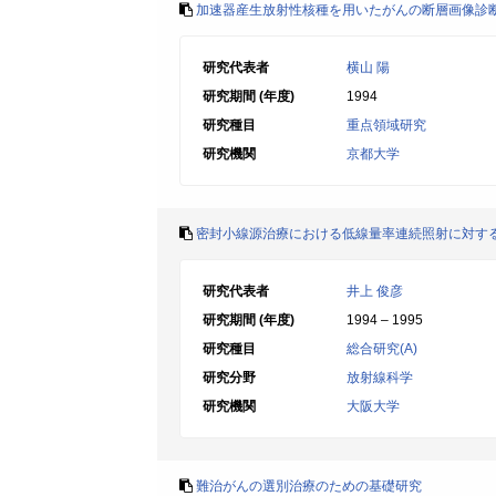
加速器産生放射性核種を用いたがんの断層画像診断
研究代表者
横山 陽
研究期間 (年度)
1994
研究種目
重点領域研究
研究機関
京都大学
密封小線源治療における低線量率連続照射に対す
研究代表者
井上 俊彦
研究期間 (年度)
1994 – 1995
研究種目
総合研究(A)
研究分野
放射線科学
研究機関
大阪大学
難治がんの選別治療のための基礎研究