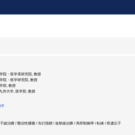
 大学院・医学系研究院, 教授
 大学院・医学研究院, 教授
医学部, 教授
: 九州大学, 医学部, 教授
物学
粒子線治療 / 難治性腫瘍 / 先行指標 / 放射線治療 / 局所制御率 / 転移 / 癌遺伝子