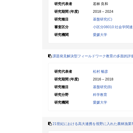
研究代表者
若林 良和
研究期間 (年度)
2018 – 2024
研究種目
基盤研究(C)
審査区分
小区分08010:社会学関連
研究機関
愛媛大学
課題発見解決型フィールドワーク教育の多面的評
研究代表者
松村 暢彦
研究期間 (年度)
2016 – 2018
研究種目
基盤研究(B)
研究分野
科学教育
研究機関
愛媛大学
21世紀における高大連携を視野に入れた農林漁業