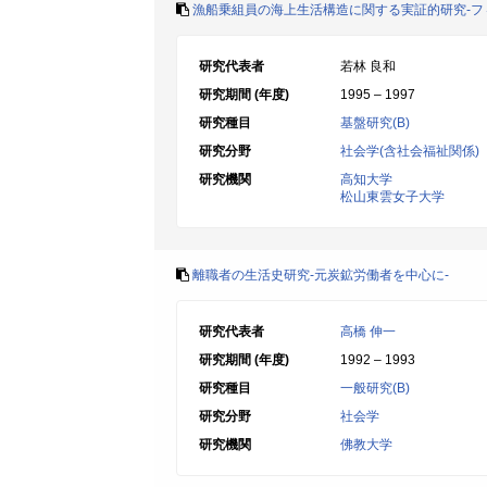
漁船乗組員の海上生活構造に関する実証的研究-フ
研究代表者
若林 良和
研究期間 (年度)
1995 – 1997
研究種目
基盤研究(B)
研究分野
社会学(含社会福祉関係)
研究機関
高知大学
松山東雲女子大学
離職者の生活史研究-元炭鉱労働者を中心に-
研究代表者
高橋 伸一
研究期間 (年度)
1992 – 1993
研究種目
一般研究(B)
研究分野
社会学
研究機関
佛教大学