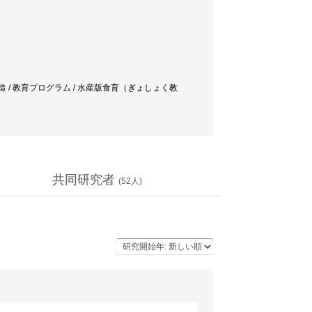
海上生活構造 / 教育プログラム / 水産版食育（ぎょしょく教
共同研究者
(
52
人)