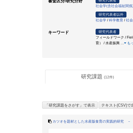
研究代表者
審査区分/研究分野
社会学(含社会福祉関係
研究代表者以外
社会学
/
科学教育
/
社会
研究代表者
キーワード
フィールドワーク / Fiel
育） / 水産振興
…
も
研究課題
(
12
件)
カツオを題材とした水産版食育の実践的研究 －