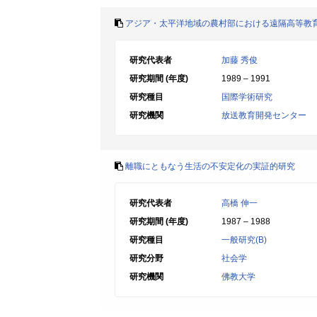
アジア・太平洋地域の農村部における遠隔高等教
研究代表者
加藤 秀俊
研究期間 (年度)
1989 – 1991
研究種目
国際学術研究
研究機関
放送教育開発センター
離職にともなう生活の不安定化の実証的研究
研究代表者
高橋 伸一
研究期間 (年度)
1987 – 1988
研究種目
一般研究(B)
研究分野
社会学
研究機関
佛教大学