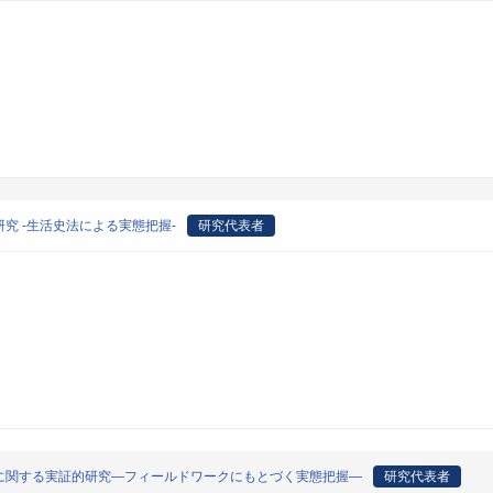
究 -生活史法による実態把握-
研究代表者
に関する実証的研究―フィールドワークにもとづく実態把握―
研究代表者