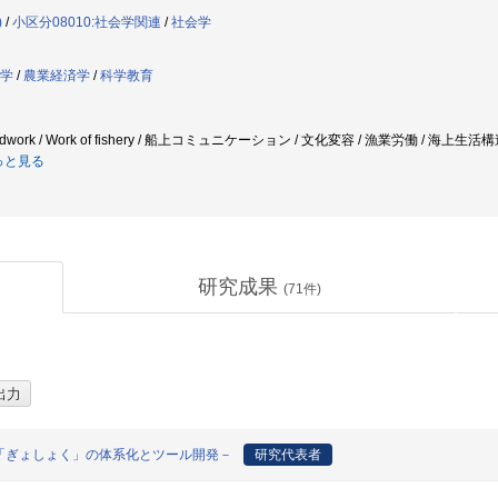
)
/
小区分08010:社会学関連
/
社会学
学
/
農業経済学
/
科学教育
dwork / Work of fishery / 船上コミュニケーション / 文化変容 / 漁業労働 / 
っと見る
研究成果
(
71
件)
「ぎょしょく」の体系化とツール開発－
研究代表者