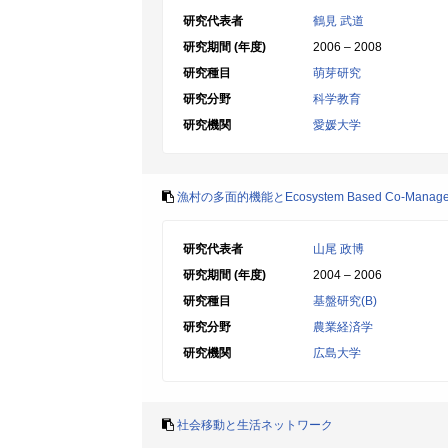
研究代表者
鶴見 武道
研究期間 (年度)
2006 – 2008
研究種目
萌芽研究
研究分野
科学教育
研究機関
愛媛大学
漁村の多面的機能とEcosystem Based Co-Manage
研究代表者
山尾 政博
研究期間 (年度)
2004 – 2006
研究種目
基盤研究(B)
研究分野
農業経済学
研究機関
広島大学
社会移動と生活ネットワーク