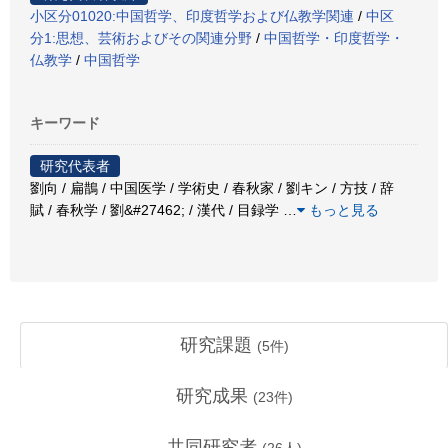
小区分01020:中国哲学、印度哲学および仏教学関連
/
中区
分1:思想、芸術およびその関連分野
/
中国哲学・印度哲学・
仏教学
/
中国哲学
キーワード
研究代表者
劉向 / 扁鵲 / 中国医学 / 学術史 / 春秋家 / 劉キン / 方技 / 辞
賦 / 春秋学 / 劉&#27462; / 漢代 / 目録学
…
もっと見る
研究課題
(
5
件)
研究成果
(
23
件)
共同研究者