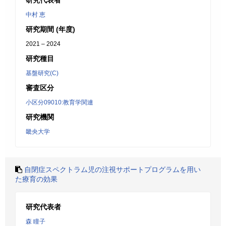
研究代表者
中村 恵
研究期間 (年度)
2021 – 2024
研究種目
基盤研究(C)
審査区分
小区分09010:教育学関連
研究機関
畿央大学
自閉症スペクトラム児の注視サポートプログラムを用い
た療育の効果
研究代表者
森 瞳子