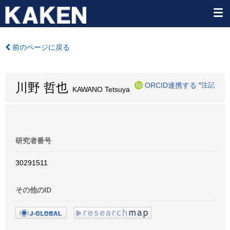
前のページに戻る
川野 哲也
ORCID連携する
*注記
KAWANO Tetsuya
研究者番号
30291511
その他のID