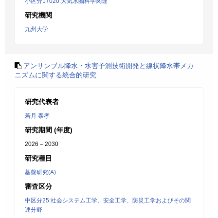
小区分17020:大気水圏科学関連
研究機関
九州大学
アンサンブル降水・水害予測技術開発と線状降水帯メカ
ニズムに関する統合的研究
研究代表者
若月 泰孝
研究期間 (年度)
2026 – 2030
研究種目
基盤研究(A)
審査区分
中区分25:社会システム工学、安全工学、防災工学およびその関
連分野