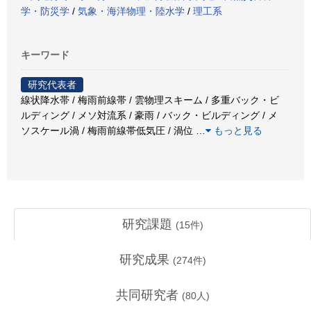
学・防災学
/
気象・海洋物理・陸水学
/
理工系
キーワード
研究代表者
線状降水帯 / 梅雨前線帯 / 雲物理スキーム / 多重バック・ビ
ルディング / メソ対流系 / 豪雨 / バック・ビルディング / メ
ソスケール渦 / 梅雨前線帯低気圧 / 渦位
…
もっと見る
研究課題
(
15
件)
研究成果
(
274
件)
共同研究者
(
80
人)