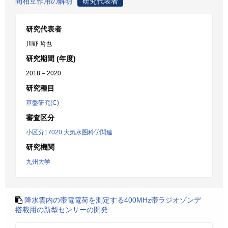
間相互作用の解明
研究代表者
研究代表者
川野 哲也
研究期間 (年度)
2018 – 2020
研究種目
基盤研究(C)
審査区分
小区分17020:大気水圏科学関連
研究機関
九州大学
降水雲内の帯電電荷を測定する400MHz帯ラジオゾンデ
搭載用の新型センサーの開発