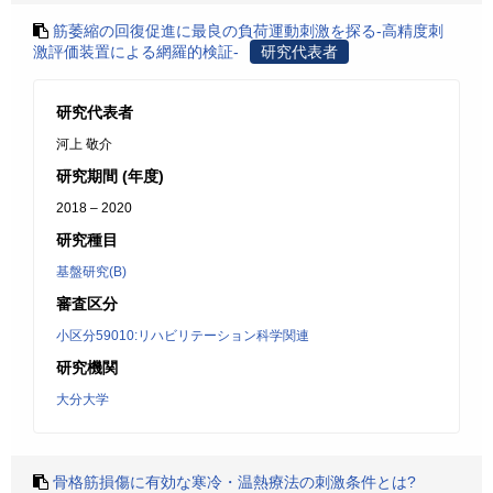
筋萎縮の回復促進に最良の負荷運動刺激を探る-高精度刺
激評価装置による網羅的検証-
研究代表者
研究代表者
河上 敬介
研究期間 (年度)
2018 – 2020
研究種目
基盤研究(B)
審査区分
小区分59010:リハビリテーション科学関連
研究機関
大分大学
骨格筋損傷に有効な寒冷・温熱療法の刺激条件とは?