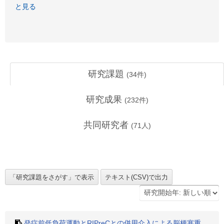
と見る
研究課題
(
34
件)
研究成果
(
232
件)
共同研究者
(
71
人)
発症前低負荷運動とRIPreCとの併用介入による脳梗塞重