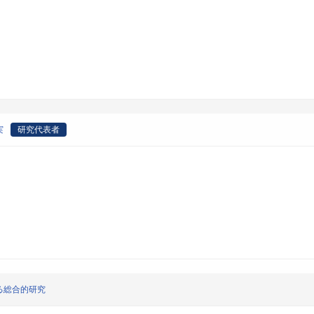
実
研究代表者
る総合的研究