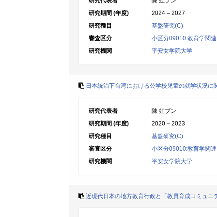
研究代表者
陳 虹ブン
研究期間 (年度)
2024 – 2027
研究種目
基盤研究(C)
審査区分
小区分09010:教育学関連
研究機関
平安女学院大学
日本統治下台湾における公学校児童の就学状況に
研究代表者
陳 虹ブン
研究期間 (年度)
2020 – 2023
研究種目
基盤研究(C)
審査区分
小区分09010:教育学関連
研究機関
平安女学院大学
近現代日本の地方教育行政と「教員育成コミュニ