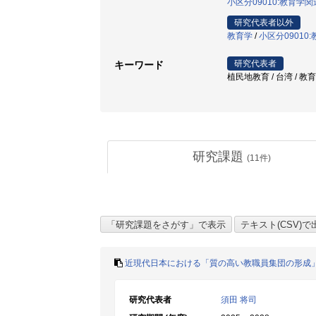
小区分09010:教育学関
研究代表者以外
教育学
/
小区分09010
研究代表者
キーワード
植民地教育 / 台湾 / 教
研究課題
(
11
件)
近現代日本における「質の高い教職員集団の形成
研究代表者
須田 将司