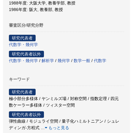
1988年度: 大阪大学, 教養学部, 教授
1986年度: 阪大, 教養部, 教授
審査区分/研究分野
研究代表者
代数学・幾何学
研究代表者以外
代数学・幾何学
/
解析学
/
幾何学
/
数学一般
/
代数学
キーワード
研究代表者
極小部分多様体 / ヤンミルズ場 / 対称空間 / 指数定理 / 四元
数ケーラー多様体 / ツィスター空間
研究代表者以外
弾性曲線 / モジュライ空間 / 量子化ハミルトニアン / シュレ
ディンガ-方程式
…
もっと見る