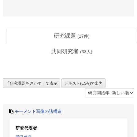
研究課題
(
17
件)
共同研究者
(
33
人)
モーメント写像の諸構造
研究代表者