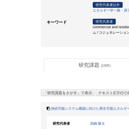
研究代表者以外
エネルギー学一般・原
研究代表者
キーワード
commercial and reside
ム / コジュネレーション 
研究課題
(
19
件)
持続可能システム構築に向けた再生可能エネルギ
研究代表者
高嶋 隆太