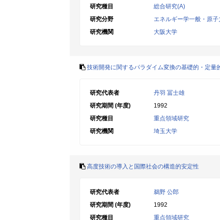
研究種目
総合研究(A)
研究分野
エネルギー学一般・原子
研究機関
大阪大学
技術開発に関するパラダイム変換の基礎的・定量
研究代表者
丹羽 冨士雄
研究期間 (年度)
1992
研究種目
重点領域研究
研究機関
埼玉大学
高度技術の導入と国際社会の構造的安定性
研究代表者
鵜野 公郎
研究期間 (年度)
1992
研究種目
重点領域研究