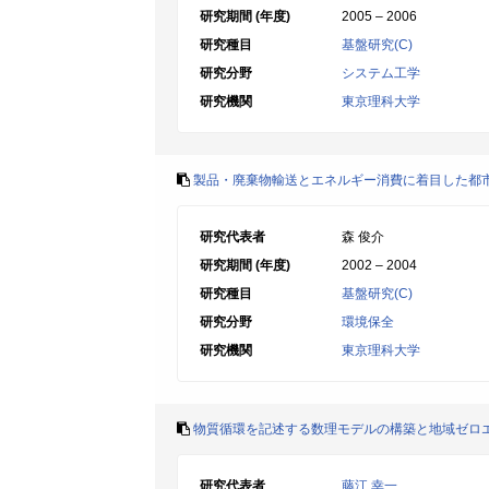
研究期間 (年度)
2005 – 2006
研究種目
基盤研究(C)
研究分野
システム工学
研究機関
東京理科大学
製品・廃棄物輸送とエネルギー消費に着目した都
研究代表者
森 俊介
研究期間 (年度)
2002 – 2004
研究種目
基盤研究(C)
研究分野
環境保全
研究機関
東京理科大学
物質循環を記述する数理モデルの構築と地域ゼロ
研究代表者
藤江 幸一