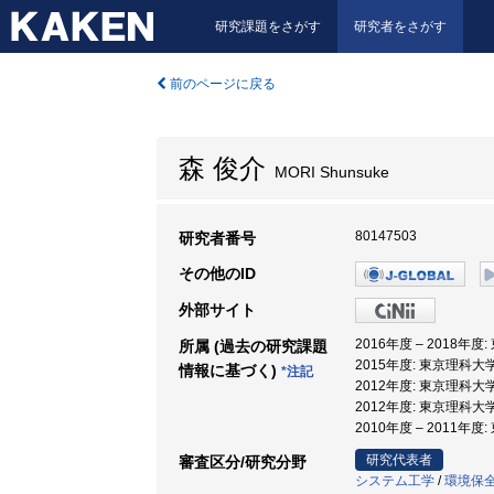
研究課題をさがす
研究者をさがす
前のページに戻る
森 俊介
MORI Shunsuke
80147503
研究者番号
その他のID
外部サイト
2016年度 – 2018年
所属 (過去の研究課題
2015年度: 東京理科大学
情報に基づく)
*注記
2012年度: 東京理科大
2012年度: 東京理科大学
2010年度 – 2011
研究代表者
審査区分/研究分野
システム工学
/
環境保