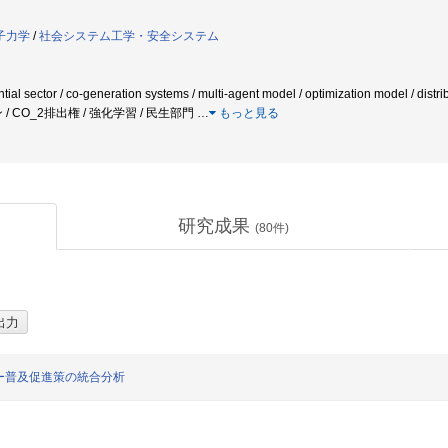
子力学
/
社会システム工学・安全システム
ntial sector / co-generation systems / multi-agent model / optimization mod
/ CO_2排出権 / 強化学習 / 民生部門
…
もっと見る
研究成果
(
80
件)
ー普及促進策の統合分析