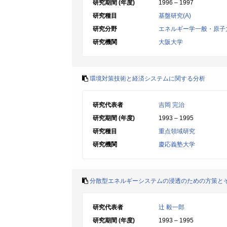
研究期間 (年度)
1996 – 1997
研究種目
基盤研究(A)
研究分野
エネルギー学一般・原子
研究機関
大阪大学
環境対策技術と経済システムに関する分析
研究代表者
吉岡 完治
研究期間 (年度)
1993 – 1995
研究種目
重点領域研究
研究機関
慶応義塾大学
分散型エネルギーシステムの浸透のための方策と
研究代表者
辻 毅一郎
研究期間 (年度)
1993 – 1995