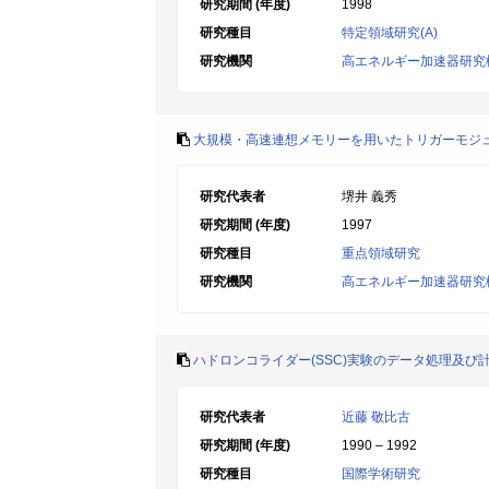
研究期間 (年度)
1998
研究種目
特定領域研究(A)
研究機関
高エネルギー加速器研究
大規模・高速連想メモリーを用いたトリガーモジ
研究代表者
堺井 義秀
研究期間 (年度)
1997
研究種目
重点領域研究
研究機関
高エネルギー加速器研究
ハドロンコライダー(SSC)実験のデータ処理及
研究代表者
近藤 敬比古
研究期間 (年度)
1990 – 1992
研究種目
国際学術研究