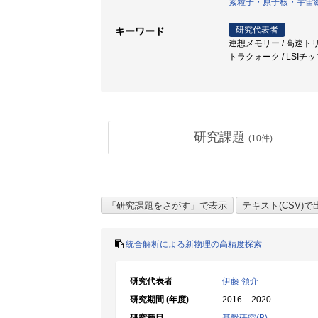
素粒子・原子核・宇宙
研究代表者
キーワード
連想メモリー / 高速トリ
トラクォーク / LSIチ
研究課題
(
10
件)
統合解析による新物理の高精度探索
研究代表者
伊藤 領介
研究期間 (年度)
2016 – 2020