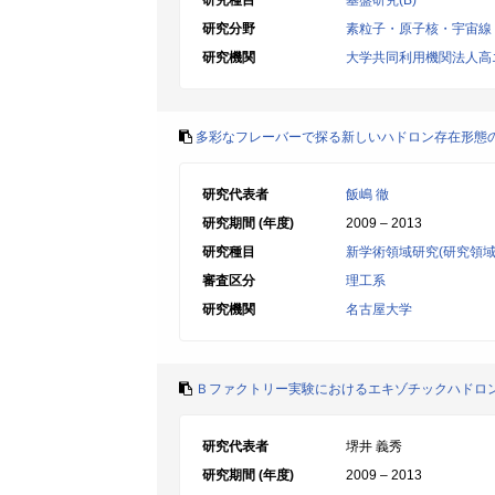
研究種目
基盤研究(B)
研究分野
素粒子・原子核・宇宙線
研究機関
大学共同利用機関法人高
多彩なフレーバーで探る新しいハドロン存在形態
研究代表者
飯嶋 徹
研究期間 (年度)
2009 – 2013
研究種目
新学術領域研究(研究領域
審査区分
理工系
研究機関
名古屋大学
Ｂファクトリー実験におけるエキゾチックハドロ
研究代表者
堺井 義秀
研究期間 (年度)
2009 – 2013