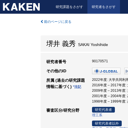
研究課題をさがす
研究者をさがす
前のページに戻る
堺井 義秀
SAKAI Yoshihide
90170571
研究者番号
その他のID
2022年度: 大学共同
所属 (過去の研究課題
2016年度 – 201
情報に基づく)
*注記
2009年度 – 201
2001年度 – 2004
1998年度 – 1999
研究代表者
審査区分/研究分野
理工系
研究代表者以外