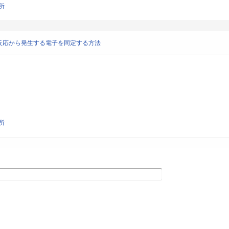
所
反応から発生する電子を同定する方法
所