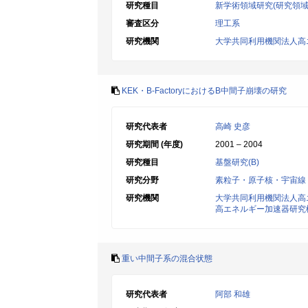
研究種目
新学術領域研究(研究領域
審査区分
理工系
研究機関
大学共同利用機関法人高
KEK・B-FactoryにおけるB中間子崩壊の研究
研究代表者
高崎 史彦
研究期間 (年度)
2001 – 2004
研究種目
基盤研究(B)
研究分野
素粒子・原子核・宇宙線
研究機関
大学共同利用機関法人高
高エネルギー加速器研究
重い中間子系の混合状態
研究代表者
阿部 和雄