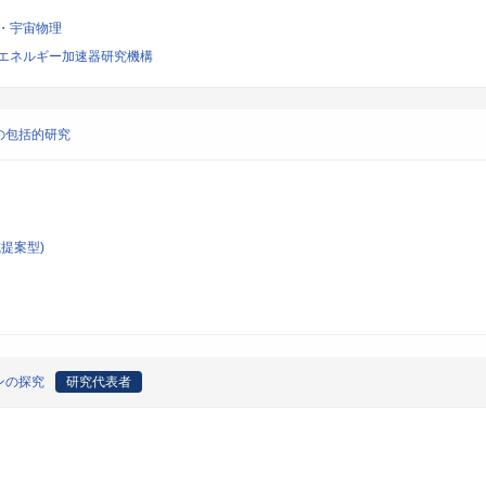
・宇宙物理
エネルギー加速器研究機構
の包括的研究
提案型)
ンの探究
研究代表者