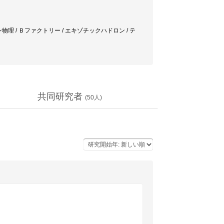
ン物理 / Ｂファクトリー / エキゾチックハドロン / テ
共同研究者
(
50
人)