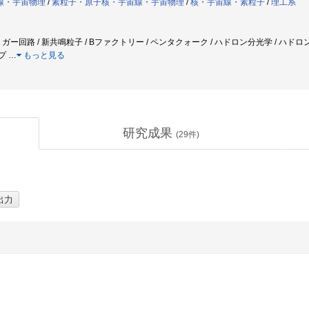
線・宇宙物理
/
素粒子・原子核・宇宙線・宇宙物理
/
核・宇宙線・素粒子
/
理工系
ガー回路 / 新共鳴粒子 / Bファクトリー / ペンタクォーク / ハドロン分光学 / ハドロ
ップ
…
もっと見る
研究成果
(
29
件)