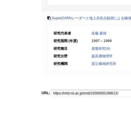
SuperDARNレーダーと地上共役点観測による
研究代表者
佐藤 夏雄
研究期間 (年度)
1997 – 1999
研究種目
基盤研究(A)
研究分野
超高層物理学
研究機関
国立極地研究所
URL: