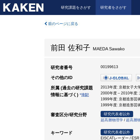
研究課題をさがす
研究者をさがす
前のページに戻る
前田 佐和子
MAEDA Sawako
00199613
研究者番号
その他のID
2013年度: 京都女子大
所属 (過去の研究課題
2000年度 – 2010年
情報に基づく)
*注記
1999年度: 京都造形芸
1999年度: 京都造形芸
研究代表者以外
審査区分/研究分野
超高層物理学
/
超高層
研究代表者以外
キーワード
EISCATレーダー / ESR /