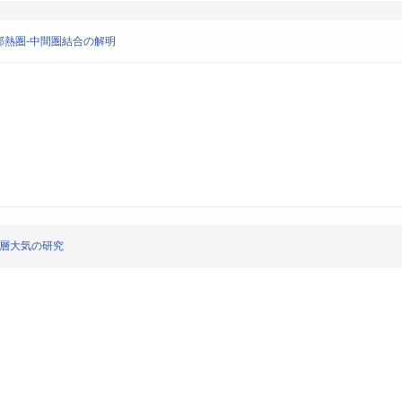
熱圏-中間圏結合の解明
高層大気の研究