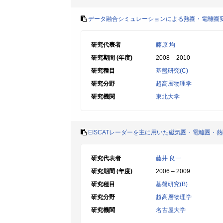
データ融合シミュレーションによる熱圏・電離圏
研究代表者
藤原 均
研究期間 (年度)
2008 – 2010
研究種目
基盤研究(C)
研究分野
超高層物理学
研究機関
東北大学
EISCATレーダーを主に用いた磁気圏・電離圏・
研究代表者
藤井 良一
研究期間 (年度)
2006 – 2009
研究種目
基盤研究(B)
研究分野
超高層物理学
研究機関
名古屋大学