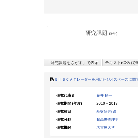
研究課題
(
8
件)
ＥＩＳＣＡＴレーダーを用いたジオスペースに関
研究代表者
藤井 良一
研究期間 (年度)
2010 – 2013
研究種目
基盤研究(B)
研究分野
超高層物理学
研究機関
名古屋大学