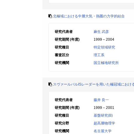
北極域における中層大気・熱圏の力学的結合
研究代表者
麻生 武彦
研究期間 (年度)
1999 – 2004
研究種目
特定領域研究
審査区分
理工系
研究機関
国立極地研究所
スヴァールバルISレーダーを用いた極冠域におけ
研究代表者
藤井 良一
研究期間 (年度)
1999 – 2001
研究種目
基盤研究(B)
研究分野
超高層物理学
研究機関
名古屋大学