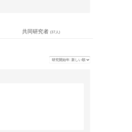
共同研究者
(
37
人)