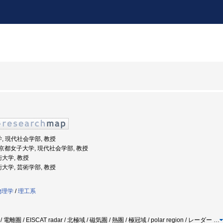
学, 現代社会学部, 教授
度: 京都女子大学, 現代社会学部, 教授
術大学, 教授
術大学, 芸術学部, 教授
物理学
/
理工系
 電離圏 / EISCAT radar / 北極域 / 磁気圏 / 熱圏 / 極冠域 / polar region / レーダー
…