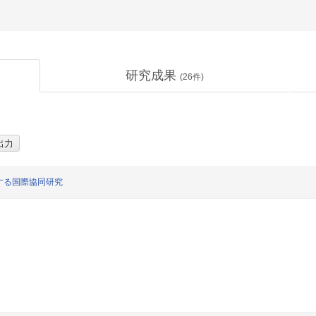
研究成果
(
26
件)
する国際協同研究