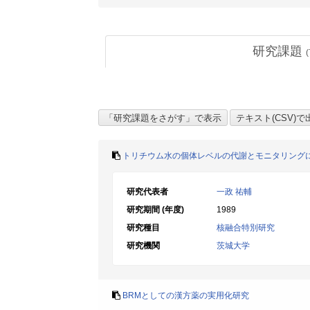
研究課題
(
トリチウム水の個体レベルの代謝とモニタリング
研究代表者
一政 祐輔
研究期間 (年度)
1989
研究種目
核融合特別研究
研究機関
茨城大学
BRMとしての漢方薬の実用化研究