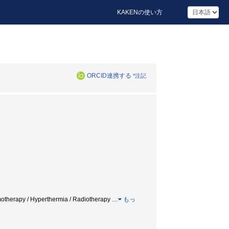
KAKENの使い方
ORCID連携する
*注記
/ Hyperthermia / Radiotherapy
…
もっ