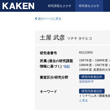
研究課題をさがす
研究者をさがす
前のページに戻る
土屋 武彦
ツチヤ タケヒコ
60122850
研究者番号
1987年度 – 1989年度
所属 (過去の研究課題
1986年度 – 1987年度
情報に基づく)
*注記
1986年度: 産業医科大
研究代表者以外
審査区分/研究分野
放射線科学
研究代表者以外
キーワード
トリチウム水 / 腫瘍免疫 / 
と見る