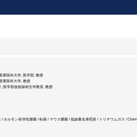
: 産業医科大学, 医学部, 教授
: 産業医科大学, 教授
学, 医学部放射線衛生学教室, 教授
ホルモン依存性腫瘍 / 転移 / マウス腫瘍 / 低線量全身照射 / トリチウムガス / Chemotherapy 