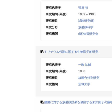
研究代表者
菅原 努
研究期間 (年度)
1989 – 1990
研究種目
試験研究(B)
研究分野
放射線科学
研究機関
(財)体質研究会
トリチウム代謝に関する生物医学的研究
研究代表者
一政 祐輔
研究期間 (年度)
1988
研究種目
核融合特別研究
研究機関
茨城大学
腫瘍に対する放射線効果を修飾する未知因子の解