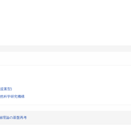
提案型)
自然科学研究機構
融理論の基盤再考