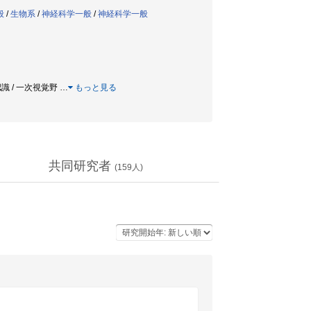
般
/
生物系
/
神経科学一般
/
神経科学一般
認識 / 一次視覚野
…
もっと見る
共同研究者
(
159
人)