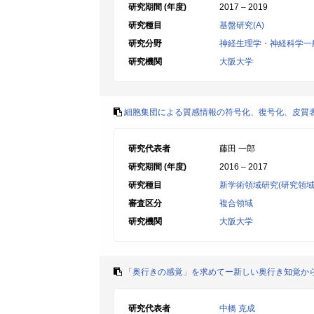
研究期間 (年度)
2017 – 2019
研究種目
基盤研究(A)
研究分野
神経生理学・神経科学一
研究機関
大阪大学
細胞集団による質感情報の符号化、復号化、皮質
研究代表者
藤田 一郎
研究期間 (年度)
2016 – 2017
研究種目
新学術領域研究(研究領域
審査区分
複合領域
研究機関
大阪大学
「奥行きの感覚」を求めてー新しい奥行き知覚か
研究代表者
中橋 克成