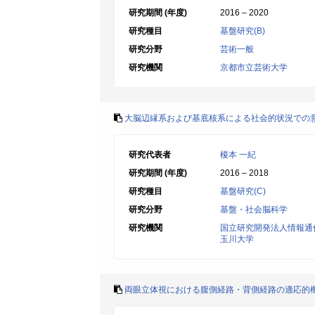
研究期間 (年度)
2016 – 2020
研究種目
基盤研究(B)
研究分野
芸術一般
研究機関
京都市立芸術大学
大脳辺縁系および基底核系による社会的状況での
研究代表者
榎本 一紀
研究期間 (年度)
2016 – 2018
研究種目
基盤研究(C)
研究分野
基盤・社会脳科学
研究機関
国立研究開発法人情報通
玉川大学
両眼立体視における腹側経路・背側経路の適応的