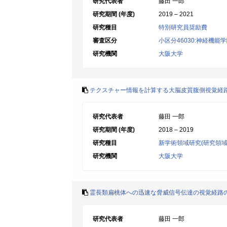
研究代表者
藤田 一郎
研究期間 (年度)
2019 – 2021
研究種目
特別研究員奨励費
審査区分
小区分46030:神経機能
研究機関
大阪大学
テクスチャー情報を計算する大脳皮質腹側視覚経
研究代表者
藤田 一郎
研究期間 (年度)
2018 – 2019
研究種目
新学術領域研究(研究領域
研究機関
大阪大学
霊長類扁桃体への迅速な脅威信号伝達の視覚経路
研究代表者
藤田 一郎