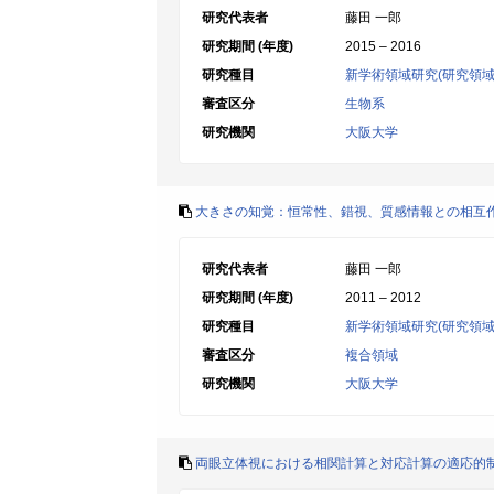
研究代表者
藤田 一郎
研究期間 (年度)
2015 – 2016
研究種目
新学術領域研究(研究領域
審査区分
生物系
研究機関
大阪大学
大きさの知覚：恒常性、錯視、質感情報との相互
研究代表者
藤田 一郎
研究期間 (年度)
2011 – 2012
研究種目
新学術領域研究(研究領域
審査区分
複合領域
研究機関
大阪大学
両眼立体視における相関計算と対応計算の適応的