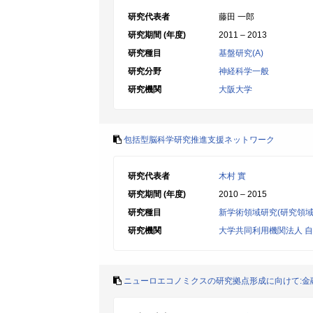
研究代表者
藤田 一郎
研究期間 (年度)
2011 – 2013
研究種目
基盤研究(A)
研究分野
神経科学一般
研究機関
大阪大学
包括型脳科学研究推進支援ネットワーク
研究代表者
木村 實
研究期間 (年度)
2010 – 2015
研究種目
新学術領域研究(研究領域
研究機関
大学共同利用機関法人 
ニューロエコノミクスの研究拠点形成に向けて:金