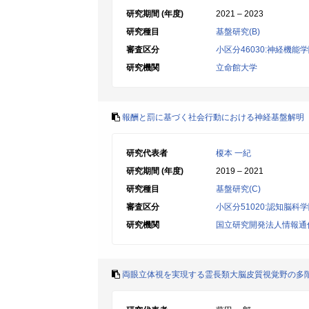
研究期間 (年度)
2021 – 2023
研究種目
基盤研究(B)
審査区分
小区分46030:神経機能
研究機関
立命館大学
報酬と罰に基づく社会行動における神経基盤解明
研究代表者
榎本 一紀
研究期間 (年度)
2019 – 2021
研究種目
基盤研究(C)
審査区分
小区分51020:認知脳科
研究機関
国立研究開発法人情報通
両眼立体視を実現する霊長類大脳皮質視覚野の多