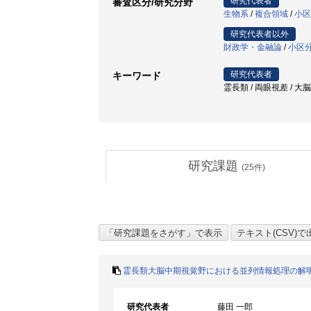
研究代表者
審査区分/研究分野
生物系
/
複合領域
/
小区
研究代表者以外
財政学・金融論
/
小区分
研究代表者
キーワード
霊長類 / 両眼視差 / 大
研究課題
(
25
件)
霊長類大脳中期視覚野における並列情報処理の解
研究代表者
藤田 一郎