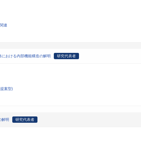
学関連
路における内部機能構造の解明
研究代表者
提案型)
の解明
研究代表者