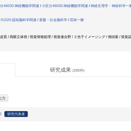
分46030:神経機能学関連
/
小区分46030:神経機能学関連
/
神経生理学・神経科学一
51020:認知脳科学関連
/
基盤・社会脳科学
/
芸術一般
脳皮質 / 両眼立体視 / 視覚情報処理 / 視覚連合野 / ２光子イメージング / 側頭葉 / 視覚
研究成果
(
260
件)
明
研究代表者