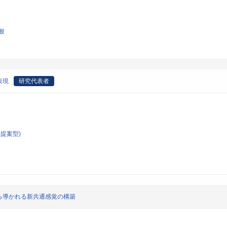
般
表現
研究代表者
提案型)
ら導かれる新共通感覚の構築