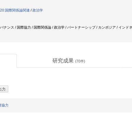
020:国際関係論関連
/
政治学
ガバナンス / 国際協力 / 国際関係論 / 政治学 / パートナーシップ / カンボジア / インド
研究成果
(
70
件)
発協力