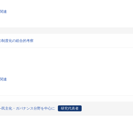
論関連
の制度化の総合的考察
論関連
―民主化・ガバナンス分野を中心に
研究代表者