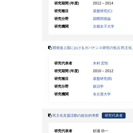
研究期間 (年度)
2012 – 2014
研究種目
基盤研究(C)
研究分野
国際関係論
研究機関
京都女子大学
開発途上国におけるガバナンス研究の焦点:民主化
研究代表者
木村 宏恒
研究期間 (年度)
2010 – 2012
研究種目
基盤研究(B)
研究分野
政治学
研究機関
名古屋大学
民主化支援活動の総合的考察
研究代表者
研究代表者
杉浦 功一