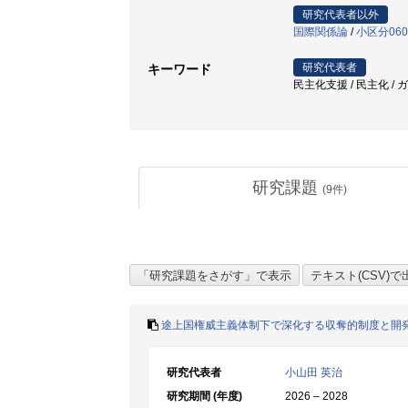
研究代表者以外
国際関係論
/
小区分06
研究代表者
キーワード
民主化支援 / 民主化 / 
研究課題
(
9
件)
途上国権威主義体制下で深化する収奪的制度と開
研究代表者
小山田 英治
研究期間 (年度)
2026 – 2028