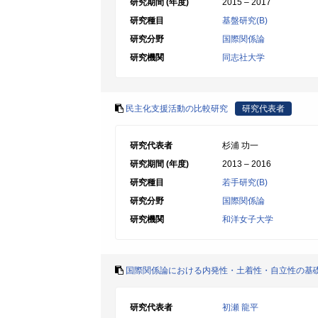
研究期間 (年度)
2015 – 2017
研究種目
基盤研究(B)
研究分野
国際関係論
研究機関
同志社大学
民主化支援活動の比較研究
研究代表者
研究代表者
杉浦 功一
研究期間 (年度)
2013 – 2016
研究種目
若手研究(B)
研究分野
国際関係論
研究機関
和洋女子大学
国際関係論における内発性・土着性・自立性の基
研究代表者
初瀬 龍平