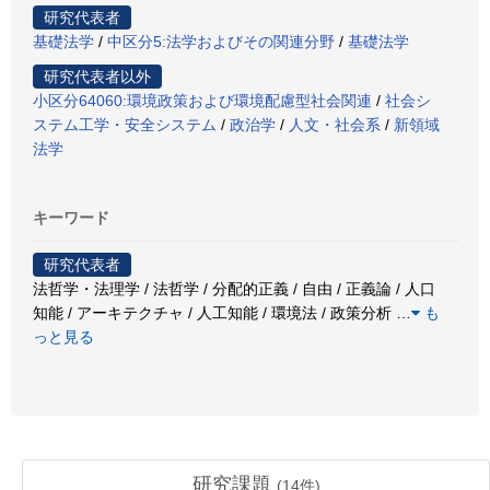
研究代表者
基礎法学
/
中区分5:法学およびその関連分野
/
基礎法学
研究代表者以外
小区分64060:環境政策および環境配慮型社会関連
/
社会シ
ステム工学・安全システム
/
政治学
/
人文・社会系
/
新領域
法学
キーワード
研究代表者
法哲学・法理学 / 法哲学 / 分配的正義 / 自由 / 正義論 / 人口
知能 / アーキテクチャ / 人工知能 / 環境法 / 政策分析
…
も
っと見る
研究課題
(
14
件)