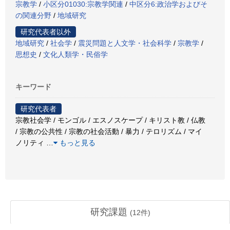
宗教学
/
小区分01030:宗教学関連
/
中区分6:政治学およびそ
の関連分野
/
地域研究
研究代表者以外
地域研究
/
社会学
/
震災問題と人文学・社会科学
/
宗教学
/
思想史
/
文化人類学・民俗学
キーワード
研究代表者
宗教社会学 / モンゴル / エスノスケープ / キリスト教 / 仏教
/ 宗教の公共性 / 宗教の社会活動 / 暴力 / テロリズム / マイ
ノリティ
…
もっと見る
研究課題
(
12
件)