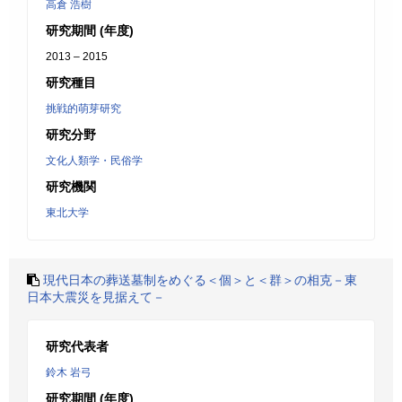
高倉 浩樹
研究期間 (年度)
2013 – 2015
研究種目
挑戦的萌芽研究
研究分野
文化人類学・民俗学
研究機関
東北大学
現代日本の葬送墓制をめぐる＜個＞と＜群＞の相克－東
日本大震災を見据えて－
研究代表者
鈴木 岩弓
研究期間 (年度)