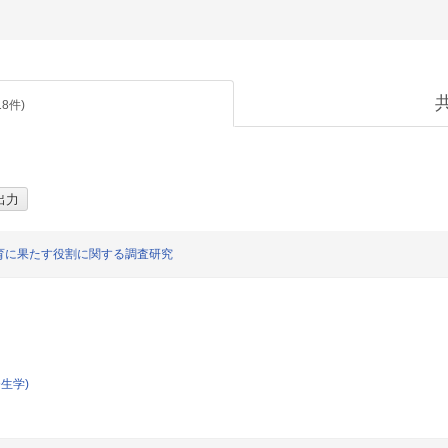
18
件)
育に果たす役割に関する調査研究
生学)