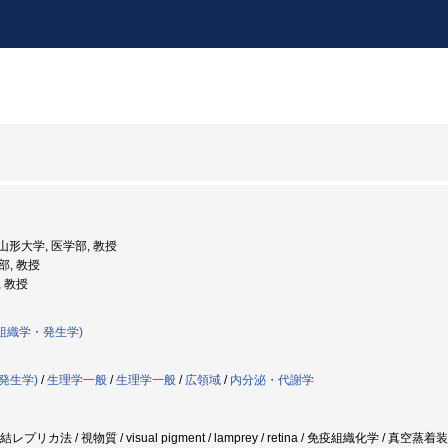
: 山形大学, 医学部, 教授
部, 教授
, 教授
組織学・発生学)
発生学)
/
生理学一般
/
生理学一般
/
広領域
/
内分泌・代謝学
レプリカ法 / 視物質 / visual pigment / lamprey / retina / 免疫組織化学 /