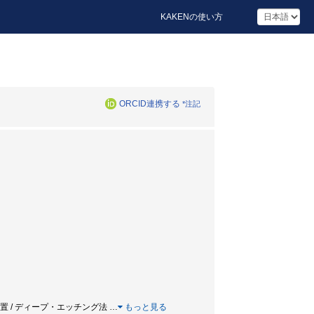
KAKENの使い方
ORCID連携する
*注記
 真空蒸着装置 / ディープ・エッチング法
…
もっと見る