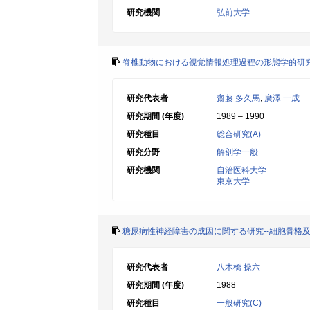
研究機関
弘前大学
脊椎動物における視覚情報処理過程の形態学的研
研究代表者
齋藤 多久馬
,
廣澤 一成
研究期間 (年度)
1989 – 1990
研究種目
総合研究(A)
研究分野
解剖学一般
研究機関
自治医科大学
東京大学
糖尿病性神経障害の成因に関する研究--細胞骨格
研究代表者
八木橋 操六
研究期間 (年度)
1988
研究種目
一般研究(C)