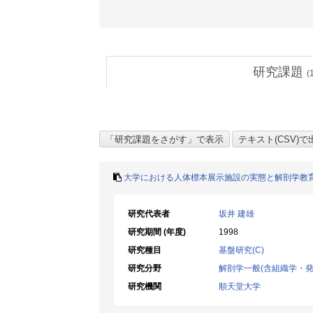
研究課題
(
大学における人体標本展示施設の実態と解剖学教
研究代表者
坂井 建雄
研究期間 (年度)
1998
研究種目
基盤研究(C)
研究分野
解剖学一般(含組織学・発
研究機関
順天堂大学