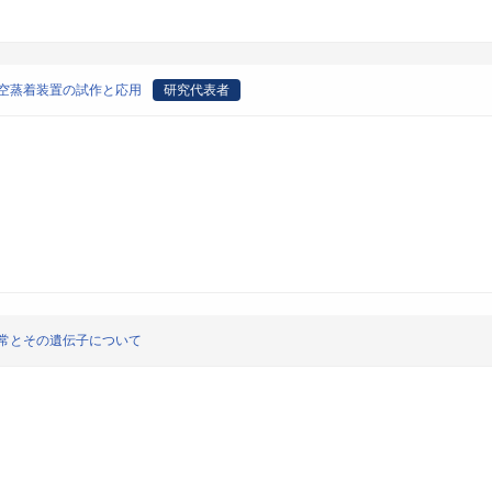
空蒸着装置の試作と応用
研究代表者
常とその遺伝子について