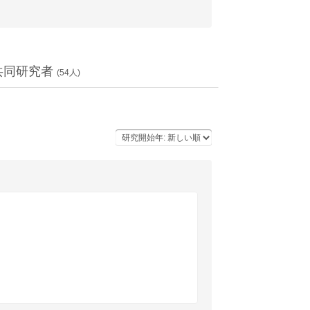
共同研究者
(
54
人)