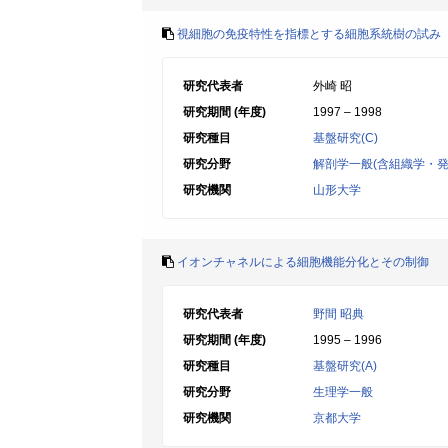
視細胞の免疫特性を指標とする細胞系統樹の試み
研究代表者
外崎 昭
研究期間 (年度)
1997 – 1998
研究種目
基盤研究(C)
研究分野
解剖学一般(含組織学・発
研究機関
山形大学
イオンチャネルによる細胞機能分化とその制御
研究代表者
野間 昭典
研究期間 (年度)
1995 – 1996
研究種目
基盤研究(A)
研究分野
生理学一般
研究機関
京都大学