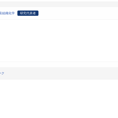
疫組織化学
研究代表者
ーク