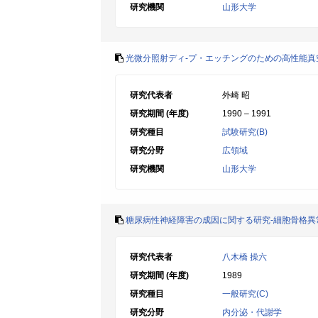
研究機関
山形大学
光微分照射ディ-プ・エッチングのための高性能真
研究代表者
外崎 昭
研究期間 (年度)
1990 – 1991
研究種目
試験研究(B)
研究分野
広領域
研究機関
山形大学
糖尿病性神経障害の成因に関する研究-細胞骨格異
研究代表者
八木橋 操六
研究期間 (年度)
1989
研究種目
一般研究(C)
研究分野
内分泌・代謝学