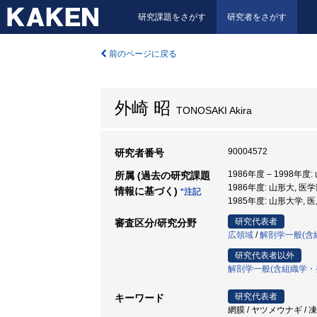
研究課題をさがす
研究者をさがす
前のページに戻る
外崎 昭
TONOSAKI Akira
90004572
研究者番号
1986年度 – 1998年度
所属 (過去の研究課題
1986年度: 山形大, 医学
情報に基づく)
*注記
1985年度: 山形大学, 医
研究代表者
審査区分/研究分野
広領域
/
解剖学一般(含
研究代表者以外
解剖学一般(含組織学・
研究代表者
キーワード
網膜 / ヤツメウナギ / 凍結