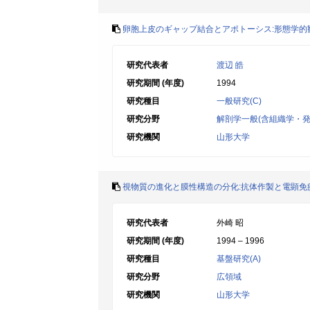
卵胞上皮のギャップ結合とアポトーシス:形態学的
研究代表者
渡辺 皓
研究期間 (年度)
1994
研究種目
一般研究(C)
研究分野
解剖学一般(含組織学・発
研究機関
山形大学
視物質の進化と膜性構造の分化:抗体作製と電顕免
研究代表者
外崎 昭
研究期間 (年度)
1994 – 1996
研究種目
基盤研究(A)
研究分野
広領域
研究機関
山形大学