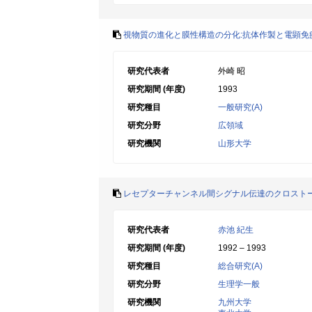
視物質の進化と膜性構造の分化:抗体作製と電顕免
研究代表者
外崎 昭
研究期間 (年度)
1993
研究種目
一般研究(A)
研究分野
広領域
研究機関
山形大学
レセプターチャンネル間シグナル伝達のクロスト
研究代表者
赤池 紀生
研究期間 (年度)
1992 – 1993
研究種目
総合研究(A)
研究分野
生理学一般
研究機関
九州大学