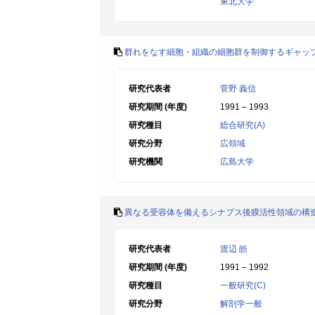
東北大学
群れをなす細胞・組織の細胞群を制御するギャッ
研究代表者
菅野 義信
研究期間 (年度)
1991 – 1993
研究種目
総合研究(A)
研究分野
広領域
研究機関
広島大学
異なる受容体を備えるシナプス後膜活性領域の構
研究代表者
渡辺 皓
研究期間 (年度)
1991 – 1992
研究種目
一般研究(C)
研究分野
解剖学一般