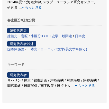
2014年度: 北海道大学, スラブ・ユーラシア研究センター,
研究員
…
もっと見る
審査区分/研究分野
研究代表者
建築史・意匠
/
小区分03010:史学一般関連
/
日本史
研究代表者以外
国際関係論
/
日本史
/
ヨーロッパ文学(英文学を除く)
キーワード
研究代表者
サハリン / 樺太 / 都市計画 / 津軽海峡 / 対馬海峡 / 宗谷海峡 /
間宮海峡 / 日露関係 / 南下政策 / 日持上人
…
もっと見る