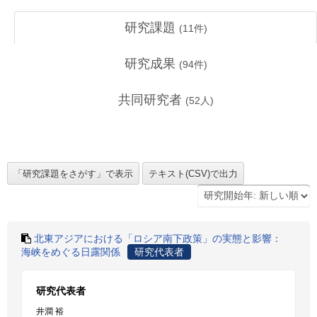
研究課題
(
11
件)
研究成果
(
94
件)
共同研究者
(
52
人)
北東アジアにおける「ロシア南下政策」の実態と影響：
海峡をめぐる日露関係
研究代表者
研究代表者
井澗 裕