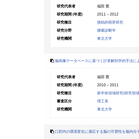
研究代表者
福田 寛
研究期間 (年度)
2011 – 2012
研究種目
挑戦的萌芽研究
研究分野
腫瘍診断学
研究機関
東北大学
脳画像データベースに基づく計算解剖学的手法に
研究代表者
福田 寛
研究期間 (年度)
2010 – 2011
研究種目
新学術領域研究(研究領域
審査区分
理工系
研究機関
東北大学
口腔内の環境変化に適応する脳の可塑性を脳内分