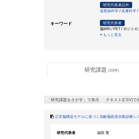
研究代表者以外
放射線科学
/
皮膚科学
/
研究代表者
キーワード
脳MRI / PET / ポジト
もっと見る
研究課題
(
33
件)
正常脳構造モデルに基づく加齢脳疾患自動診断シ
研究代表者
福田 寛