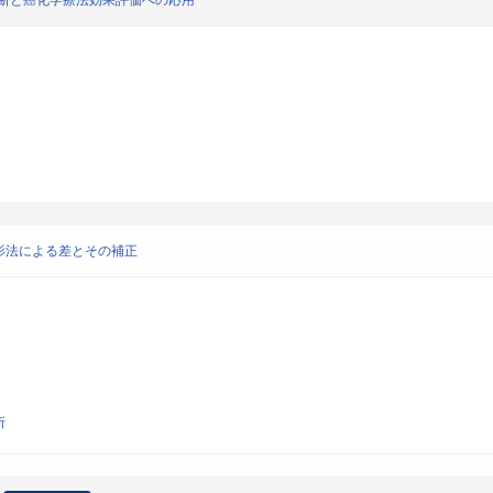
診断と癌化学療法効果評価への応用
撮影法による差とその補正
所