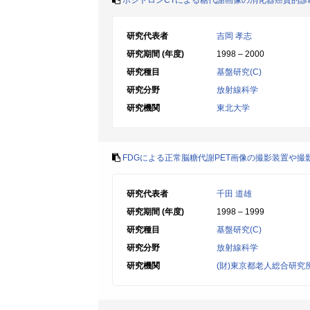
ポジトロンCTによる糖代謝画像の消化器癌質的
研究代表者
吉岡 孝志
研究期間 (年度)
1998 – 2000
研究種目
基盤研究(C)
研究分野
放射線科学
研究機関
東北大学
FDGによる正常脳糖代謝PET画像の撮影装置や
研究代表者
千田 道雄
研究期間 (年度)
1998 – 1999
研究種目
基盤研究(C)
研究分野
放射線科学
研究機関
(財)東京都老人総合研究