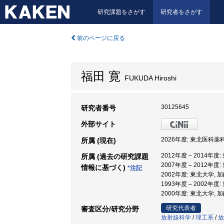
研究課題をさがす
研究者をさがす
前のページに戻る
福田 寛
FUKUDA Hiroshi
30125645
研究者番号
外部サイト
2026年度: 東北医科薬
所属 (現在)
2012年度 – 2014年度
所属 (過去の研究課題
2007年度 – 2012年
情報に基づく)
*注記
2002年度: 東北大学,
1993年度 – 2002年
2000年度: 東北大学,
研究代表者
審査区分/研究分野
放射線科学
/
理工系
/
放