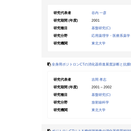
研究代表者
谷内 一彦
研究期間 (年度)
2001
研究種目
基盤研究(C)
研究分野
応用薬理学・医療系薬学
研究機関
東北大学
全身用ポジトロンCTの消化器癌進展度診断と抗腫
研究代表者
吉岡 孝志
研究期間 (年度)
2001 – 2002
研究種目
基盤研究(C)
研究分野
放射線科学
研究機関
東北大学