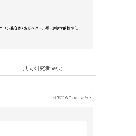
容体 / アセチルコリン受容体 / 変形ベクトル場 / 解剖学的標準化
…
共同研究者
(
66
人)