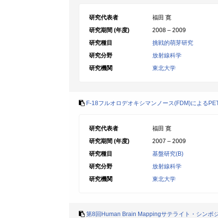
研究代表者
福田 寛
研究期間 (年度)
2008 – 2009
研究種目
挑戦的萌芽研究
研究分野
放射線科学
研究機関
東北大学
F-18フルオロデオキシマンノース(FDM)によるP
研究代表者
福田 寛
研究期間 (年度)
2007 – 2009
研究種目
基盤研究(B)
研究分野
放射線科学
研究機関
東北大学
第8回Human Brain Mappingサテライト・シン