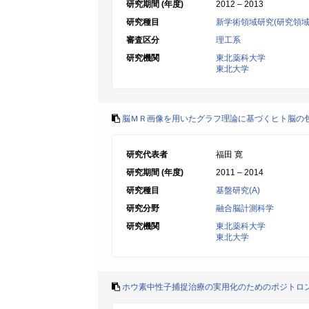
研究期間 (年度)
2012 – 2013
研究種目
新学術領域研究(研究領域
審査区分
理工系
研究機関
東北薬科大学
東北大学
脳ＭＲ画像を用いたグラフ理論に基づくヒト脳の
研究代表者
福田 寛
研究期間 (年度)
2011 – 2014
研究種目
基盤研究(A)
研究分野
融合脳計測科学
研究機関
東北薬科大学
東北大学
ホウ素中性子捕捉治療の実用化のためのポジトロン