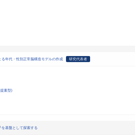
よる年代・性別正常脳構造モデルの作成
研究代表者
提案型)
子を基盤として探索する