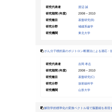
研究代表者
渡辺 誠
研究期間 (年度)
2008 – 2010
研究種目
基盤研究(B)
研究分野
補綴系歯学
研究機関
東北大学
がん分子標的薬のポジトロン断層法による適応・
研究代表者
吉岡 孝志
研究期間 (年度)
2008 – 2010
研究種目
基盤研究(C)
研究分野
放射線科学
研究機関
山形大学
解剖学的標準化の変換ベクトル場で脳萎縮を表現