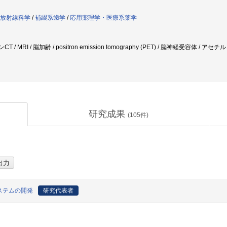
放射線科学
/
補綴系歯学
/
応用薬理学・医療系薬学
ロンCT / MRI / 脳加齢 / positron emission tomography (PET) / 脳神経受
研究成果
(
105
件)
ステムの開発
研究代表者