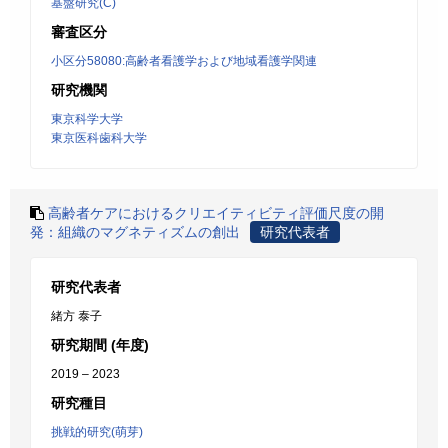
基盤研究(C)
審査区分
小区分58080:高齢者看護学および地域看護学関連
研究機関
東京科学大学
東京医科歯科大学
高齢者ケアにおけるクリエイティビティ評価尺度の開
発：組織のマグネティズムの創出
研究代表者
研究代表者
緒方 泰子
研究期間 (年度)
2019 – 2023
研究種目
挑戦的研究(萌芽)