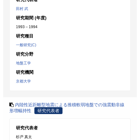
田村 武
研究期間 (年度)
1993 – 1994
研究種目
一般研究(C)
研究分野
地盤工学
研究機関
京都大学
内陸性近距離型地震による推積軟弱地盤での強震動非線
形増幅持性
研究代表者
研究代表者
杉戸 真太