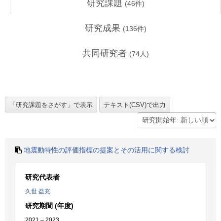
研究課題
(
46
件)
研究成果
(
136
件)
共同研究者
(
74
人)
地震動特性の評価指標の提案とその活用に関する検討
研究代表者
久世 益充
研究期間 (年度)
2021 – 2023