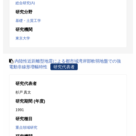
総合研究(A)
研究分野
基礎・土質工学
研究機関
東京大学
内陸性近距離型地震による都市域湾岸部軟弱地盤での強
電動非線形増幅特性
研究代表者
研究代表者
杉戸 真太
研究期間 (年度)
1991
研究種目
重点領域研究