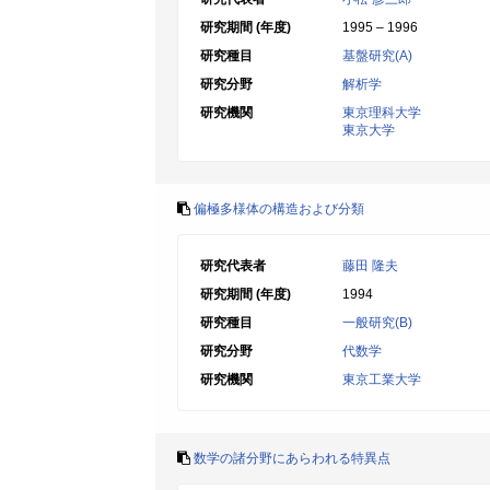
研究期間 (年度)
1995 – 1996
研究種目
基盤研究(A)
研究分野
解析学
研究機関
東京理科大学
東京大学
偏極多様体の構造および分類
研究代表者
藤田 隆夫
研究期間 (年度)
1994
研究種目
一般研究(B)
研究分野
代数学
研究機関
東京工業大学
数学の諸分野にあらわれる特異点