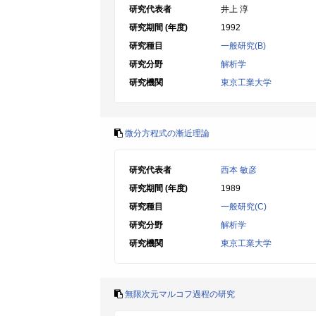
研究代表者
井上 淳
研究期間 (年度)
1992
研究種目
一般研究(B)
研究分野
解析学
研究機関
東京工業大学
微分方程式の漸近理論
研究代表者
西本 敏彦
研究期間 (年度)
1989
研究種目
一般研究(C)
研究分野
解析学
研究機関
東京工業大学
無限次元マルコフ過程の研究