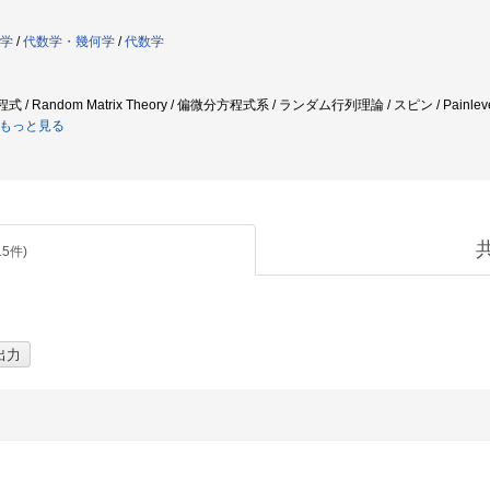
学
/
代数学・幾何学
/
代数学
/ Random Matrix Theory / 偏微分方程式系 / ランダム行列理論 / スピン / Painleve equati
もっと見る
15
件)