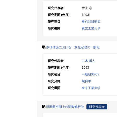
研究代表者
井上 淳
研究期間 (年度)
1993
研究種目
重点領域研究
研究機関
東京工業大学
多様体論における一意化定理の一般化
研究代表者
二木 昭人
研究期間 (年度)
1993
研究種目
一般研究(C)
研究分野
幾何学
研究機関
東京工業大学
汎関数空間上の関数解析学
研究代表者