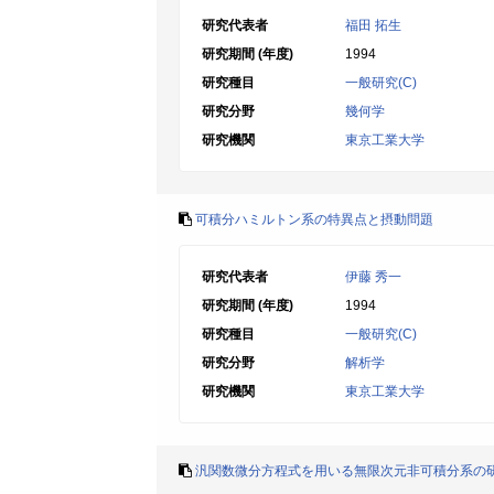
研究代表者
福田 拓生
研究期間 (年度)
1994
研究種目
一般研究(C)
研究分野
幾何学
研究機関
東京工業大学
可積分ハミルトン系の特異点と摂動問題
研究代表者
伊藤 秀一
研究期間 (年度)
1994
研究種目
一般研究(C)
研究分野
解析学
研究機関
東京工業大学
汎関数微分方程式を用いる無限次元非可積分系の