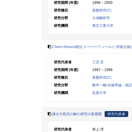
研究期間 (年度)
1998 – 2000
研究種目
基盤研究(C)
研究分野
大域解析学
研究機関
東京工業大学
Chern-Simons積分,スーパーフィールド,停留位
研究代表者
三苫 至
研究期間 (年度)
1997 – 1998
研究種目
基盤研究(C)
研究分野
数学一般(含確率論・統計
研究機関
佐賀大学
微分方程式の解の研究の新展開
研究代表者
研究代表者
井上 淳