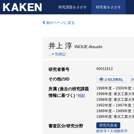
研究課題をさがす
研究者をさがす
前のページに戻る
井上 淳
INOUE Atsushi
…
別表記
40011613
研究者番号
その他のID
1998年度 – 2000年
所属 (過去の研究課題
1998年度: 東京工業大
情報に基づく)
*注記
1998年度: 東京工業大
1992年度 – 1997年度
1988年度 – 1989年度
1986年度: 東京工業大学
研究代表者
審査区分/研究分野
解析学
/
大域解析学