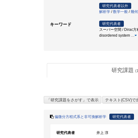
研究代表者以外
解析学
/
数学一般
/
幾何
研究代表者
キーワード
スーパー空間 / Dirac方程式 
disordered system
…
研究課題
(
偏微分方程式系と非可換解析学
研究代表者
研究代表者
井上 淳