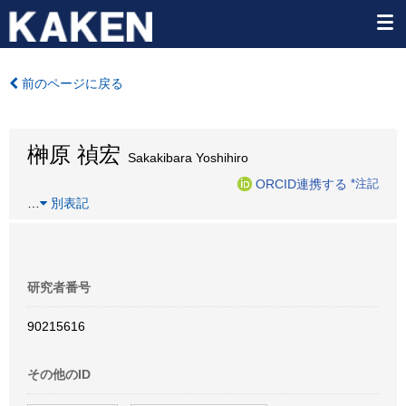
前のページに戻る
榊原 禎宏
Sakakibara Yoshihiro
ORCID連携する
*注記
…
別表記
研究者番号
90215616
その他のID