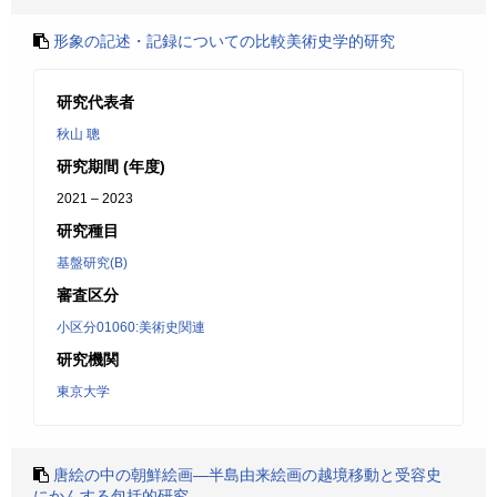
形象の記述・記録についての比較美術史学的研究
研究代表者
秋山 聰
研究期間 (年度)
2021 – 2023
研究種目
基盤研究(B)
審査区分
小区分01060:美術史関連
研究機関
東京大学
唐絵の中の朝鮮絵画―半島由来絵画の越境移動と受容史
にかんする包括的研究―