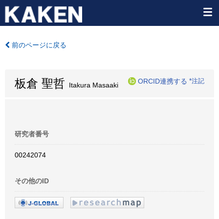
前のページに戻る
板倉 聖哲
ORCID連携する
*注記
Itakura Masaaki
研究者番号
00242074
その他のID