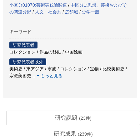
小区分01070:芸術実践論関連
/
中区分1:思想、芸術およびそ
の関連分野
/
人文・社会系
/
広領域
/
史学一般
キーワード
研究代表者
コレクション / 作品の移動 / 中国絵画
研究代表者以外
美術史 / 東アジア / 寧波 / コレクション / 宝物 / 比較美術史 /
宗教美術史
…
もっと見る
研究課題
(
23
件)
研究成果
(
239
件)