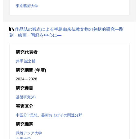
東京藝術大学
作品誌の観点による半島由来仏教文物の包括的研究―彫
刻・絵画・写経を中心に―
研究代表者
井手 誠之輔
研究期間 (年度)
2024 – 2028
研究種目
基盤研究(A)
審査区分
中区分1:思想、芸術およびその関連分野
研究機関
武雄アジア大学