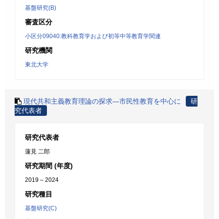
基盤研究(B)
審査区分
小区分09040:教科教育学および初等中等教育学関連
研究機関
東北大学
現代共和主義教育理論の探求―市民性教育を中心に
研
究代表者
研究代表者
蓮見 二郎
研究期間 (年度)
2019 – 2024
研究種目
基盤研究(C)