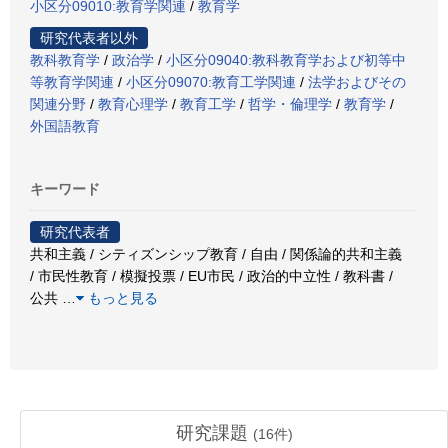
小区分09010:教育学関連
/
教育学
研究代表者以外
教科教育学
/
政治学
/
小区分09040:教科教育学および初等中
等教育学関連
/
小区分09070:教育工学関連
/
法学およびその
関連分野
/
教育心理学
/
教育工学
/
哲学・倫理学
/
教育学
/
外国語教育
キーワード
研究代表者
共和主義 / シティズンシップ教育 / 自由 / 関係論的共和主義
/ 市民性教育 / 模擬投票 / EU市民 / 政治的中立性 / 教科書 /
公共
…
もっと見る
研究課題
(
16
件)