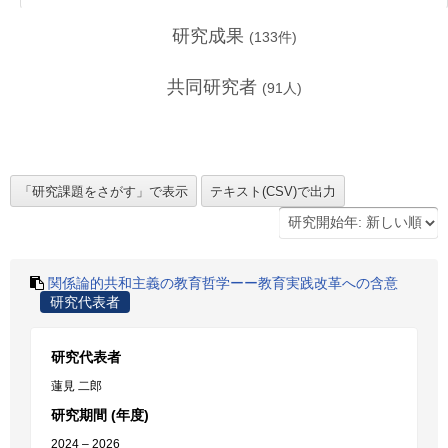
研究成果
(
133
件)
共同研究者
(
91
人)
関係論的共和主義の教育哲学ーー教育実践改革への含意
研究代表者
研究代表者
蓮見 二郎
研究期間 (年度)
2024 – 2026